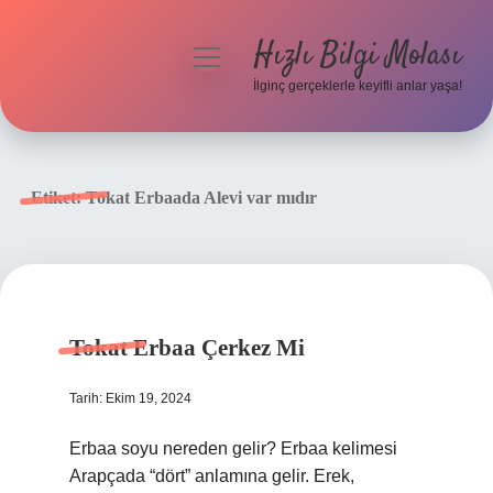
Hızlı Bilgi Molası
menüyü
aç
İlginç gerçeklerle keyifli anlar yaşa!
Anasayfa
Gizlilik Politikası
Etiket:
Tokat Erbaada Alevi var mıdır
Yasal Uyarı
Hakkımızda
Tokat Erbaa Çerkez Mi
Tarih: Ekim 19, 2024
Erbaa soyu nereden gelir? Erbaa kelimesi
Arapçada “dört” anlamına gelir. Erek,