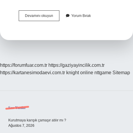
Tokat
Devamını okuyun
Yorum Bırak
Erbaa
Çerkez
Mi
https://forumfuar.com.tr
https://gaziyayincilik.com.tr
https://kartanesimodaevi.com.tr
knight online
nttgame
Sitemap
Sidebar
Son Yazılar
Kurutmaya karışık çamaşır atılır mı ?
Ağustos 7, 2026