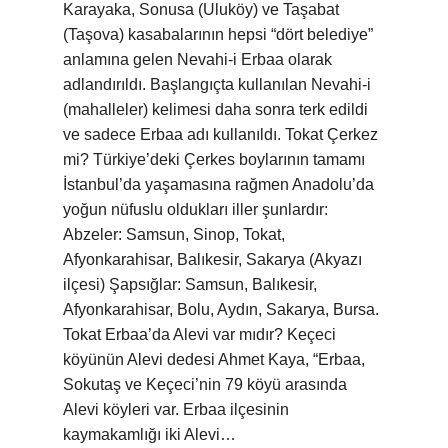
Karayaka, Sonusa (Uluköy) ve Taşabat
(Taşova) kasabalarının hepsi “dört belediye”
anlamına gelen Nevahi-i Erbaa olarak
adlandırıldı. Başlangıçta kullanılan Nevahi-i
(mahalleler) kelimesi daha sonra terk edildi
ve sadece Erbaa adı kullanıldı. Tokat Çerkez
mi? Türkiye’deki Çerkes boylarının tamamı
İstanbul’da yaşamasına rağmen Anadolu’da
yoğun nüfuslu oldukları iller şunlardır:
Abzeler: Samsun, Sinop, Tokat,
Afyonkarahisar, Balıkesir, Sakarya (Akyazı
ilçesi) Şapsığlar: Samsun, Balıkesir,
Afyonkarahisar, Bolu, Aydın, Sakarya, Bursa.
Tokat Erbaa’da Alevi var mıdır? Keçeci
köyünün Alevi dedesi Ahmet Kaya, “Erbaa,
Sokutaş ve Keçeci’nin 79 köyü arasında
Alevi köyleri var. Erbaa ilçesinin
kaymakamlığı iki Alevi…