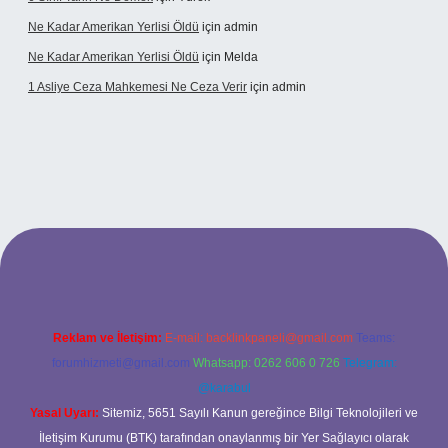
Ne Kadar Amerikan Yerlisi Öldü
için
admin
Ne Kadar Amerikan Yerlisi Öldü
için
Melda
1 Asliye Ceza Mahkemesi Ne Ceza Verir
için
admin
bet
Reklam ve İletişim:
E-mail:
backlinkpaneli@gmail.com
Teams:
forumhizmeti@gmail.com
Whatsapp: 0262 606 0 726
Telegram:
@karabul
Yasal Uyarı:
Sitemiz, 5651 Sayılı Kanun gereğince Bilgi Teknolojileri ve
İletişim Kurumu (BTK) tarafından onaylanmış bir Yer Sağlayıcı olarak