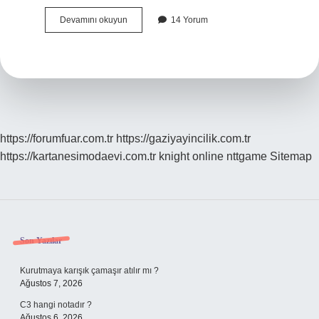
Jugular
Devamını okuyun
14 Yorum
Ne
Tıp
https://forumfuar.com.tr
https://gaziyayincilik.com.tr
https://kartanesimodaevi.com.tr
knight online
nttgame
Sitemap
Sidebar
Son Yazılar
Kurutmaya karışık çamaşır atılır mı ?
Ağustos 7, 2026
C3 hangi notadır ?
Ağustos 6, 2026