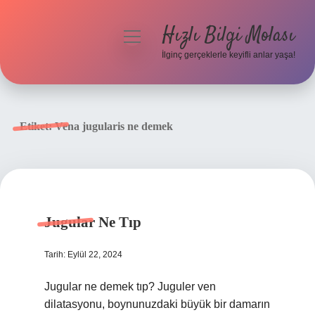
Hızlı Bilgi Molası
menüyü
aç
İlginç gerçeklerle keyifli anlar yaşa!
Anasayfa
Gizlilik Politikası
Etiket:
Vena jugularis ne demek
Yasal Uyarı
Hakkımızda
Jugular Ne Tıp
Tarih: Eylül 22, 2024
Jugular ne demek tıp? Juguler ven
dilatasyonu, boynunuzdaki büyük bir damarın