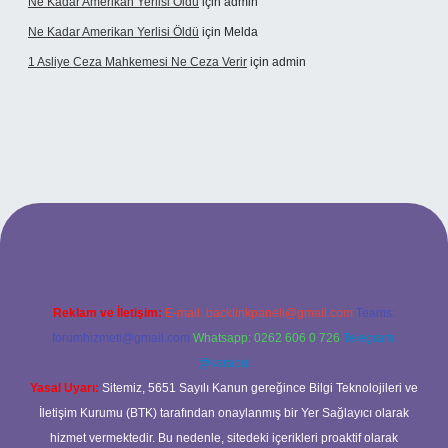
Ne Kadar Amerikan Yerlisi Öldü
için
admin
Ne Kadar Amerikan Yerlisi Öldü
için
Melda
1 Asliye Ceza Mahkemesi Ne Ceza Verir
için
admin
et
Reklam ve İletişim:
E-mail:
backlinkpaneli@gmail.com
Teams:
forumhizmeti@gmail.com
Whatsapp: 0262 606 0 726
Telegram:
@karabul
Yasal Uyarı:
Sitemiz, 5651 Sayılı Kanun gereğince Bilgi Teknolojileri ve
İletişim Kurumu (BTK) tarafından onaylanmış bir Yer Sağlayıcı olarak
hizmet vermektedir. Bu nedenle, sitedeki içerikleri proaktif olarak