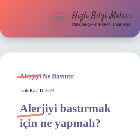
Hızlı Bilgi Molası
menüyü
aç
İlginç gerçeklerle keyifli anlar yaşa!
Anasayfa
Gizlilik Politikası
Yasal Uyarı
Alerjiyi Ne Bastırır
Hakkımızda
Tarih: Eylül 11, 2024
Alerjiyi bastırmak
için ne yapmalı?