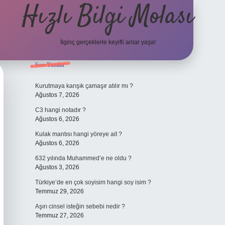
Hızlı Bilgi Molası
İlginç gerçeklerle keyifli anlar yaşa!
Sidebar
Son Yazılar
elexbet
Kurutmaya karışık çamaşır atılır mı ?
Ağustos 7, 2026
C3 hangi notadır ?
Ağustos 6, 2026
Kulak mantısı hangi yöreye ait ?
Ağustos 6, 2026
632 yılında Muhammed’e ne oldu ?
Ağustos 3, 2026
Türkiye’de en çok soyisim hangi soy isim ?
Temmuz 29, 2026
Aşırı cinsel isteğin sebebi nedir ?
Temmuz 27, 2026