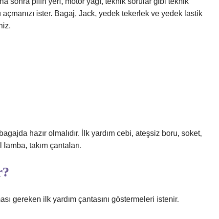
a sonra pilin yeri, motor yağı, teknik sorular gibi teknik
 açmanızı ister. Bagaj, Jack, yedek tekerlek ve yedek lastik
niz.
agajda hazır olmalıdır. İlk yardım cebi, ateşsiz boru, soket,
il lamba, takım çantaları.
r?
ası gereken ilk yardım çantasını göstermeleri istenir.