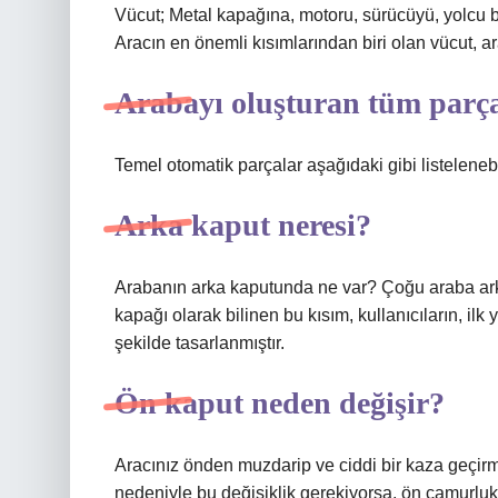
Vücut; Metal kapağına, motoru, sürücüyü, yolcu bö
Aracın en önemli kısımlarından biri olan vücut, a
Arabayı oluşturan tüm parça
Temel otomatik parçalar aşağıdaki gibi listelenebi
Arka kaput neresi?
Arabanın arka kaputunda ne var? Çoğu araba ark
kapağı olarak bilinen bu kısım, kullanıcıların, il
şekilde tasarlanmıştır.
Ön kaput neden değişir?
Aracınız önden muzdarip ve ciddi bir kaza geçirm
nedeniyle bu değişiklik gerekiyorsa, ön çamurluk