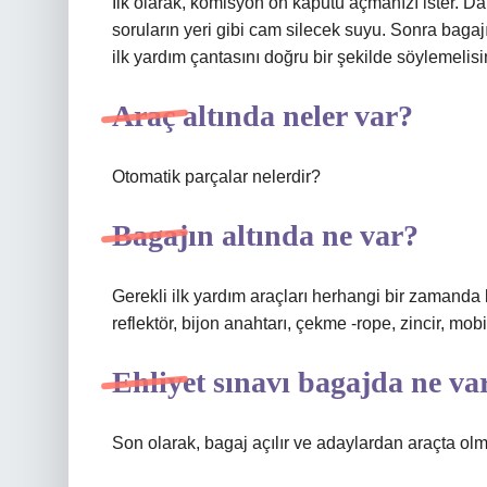
İlk olarak, komisyon ön kaputu açmanızı ister. Dah
soruların yeri gibi cam silecek suyu. Sonra bagajı
ilk yardım çantasını doğru bir şekilde söylemelisi
Araç altında neler var?
Otomatik parçalar nelerdir?
Bagajın altında ne var?
Gerekli ilk yardım araçları herhangi bir zamanda b
reflektör, bijon anahtarı, çekme -rope, zincir, mob
Ehliyet sınavı bagajda ne va
Son olarak, bagaj açılır ve adaylardan araçta olm