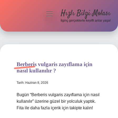
Hızlı Bilgi Molası
menüyü
aç
İlginç gerçeklerle keyifli anlar yaşa!
Anasayfa
Gizlilik Politikası
Yasal Uyarı
Berberis vulgaris zayıflama için
Hakkımızda
nasıl kullanılır ?
Tarih: Haziran 8, 2026
Bugün “Berberis vulgaris zayıflama için nasıl
kullanılır” üzerine güzel bir yolculuk yaptık.
Fita ile daha fazla içerik için takipte kalın!