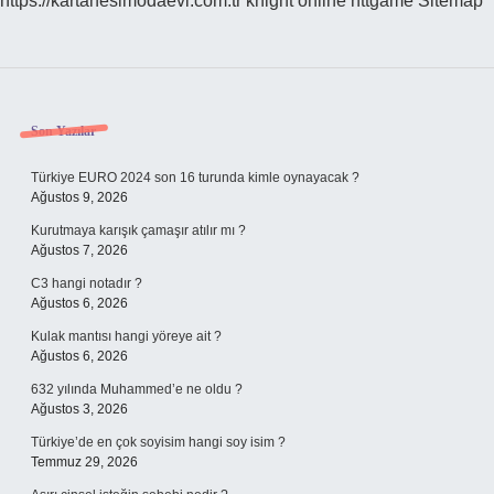
https://kartanesimodaevi.com.tr
knight online
nttgame
Sitemap
Sidebar
Son Yazılar
Türkiye EURO 2024 son 16 turunda kimle oynayacak ?
Ağustos 9, 2026
Kurutmaya karışık çamaşır atılır mı ?
Ağustos 7, 2026
C3 hangi notadır ?
Ağustos 6, 2026
Kulak mantısı hangi yöreye ait ?
Ağustos 6, 2026
632 yılında Muhammed’e ne oldu ?
Ağustos 3, 2026
Türkiye’de en çok soyisim hangi soy isim ?
Temmuz 29, 2026