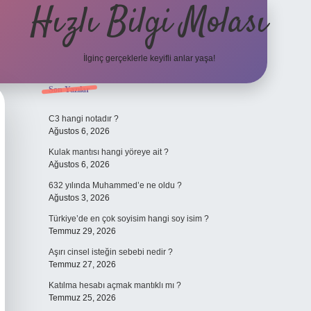
Hızlı Bilgi Molası
İlginç gerçeklerle keyifli anlar yaşa!
Sidebar
Son Yazılar
elexbet
C3 hangi notadır ?
Ağustos 6, 2026
Kulak mantısı hangi yöreye ait ?
Ağustos 6, 2026
632 yılında Muhammed’e ne oldu ?
Ağustos 3, 2026
Türkiye’de en çok soyisim hangi soy isim ?
Temmuz 29, 2026
Aşırı cinsel isteğin sebebi nedir ?
Temmuz 27, 2026
Katılma hesabı açmak mantıklı mı ?
Temmuz 25, 2026