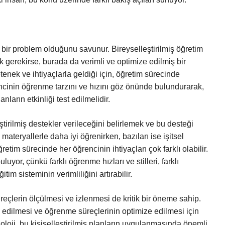
bir problem olduğunu savunur. Bireyselleştirilmiş öğretim
 gerekirse, burada da verimli ve optimize edilmiş bir
tenek ve ihtiyaçlarla geldiği için, öğretim sürecinde
rencinin öğrenme tarzını ve hızını göz önünde bulundurarak,
nların etkinliği test edilmelidir.
tirilmiş destekler verileceğini belirlemek ve bu desteği
materyallerle daha iyi öğrenirken, bazıları ise işitsel
retim sürecinde her öğrencinin ihtiyaçları çok farklı olabilir.
uyor, çünkü farklı öğrenme hızları ve stilleri, farklı
im sisteminin verimliliğini artırabilir.
lerin ölçülmesi ve izlenmesi de kritik bir öneme sahip.
ip edilmesi ve öğrenme süreçlerinin optimize edilmesi için
loji, bu kişiselleştirilmiş planların uygulanmasında önemli