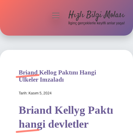
Hızlı Bilgi Molası
menüyü
aç
İlginç gerçeklerle keyifli anlar yaşa!
Anasayfa
Gizlilik Politikası
Yasal Uyarı
Briand Kellog Paktını Hangi
Hakkımızda
Ülkeler Imzaladı
Tarih: Kasım 5, 2024
Briand Kellyg Paktı
hangi devletler