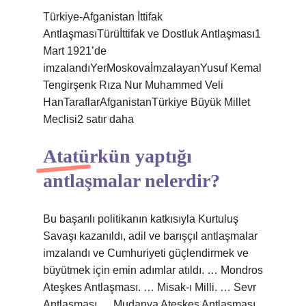
Türkiye-Afganistan İttifak
AntlaşmasıTürüİttifak ve Dostluk Antlaşması1
Mart 1921’de
imzalandıYerMoskovaİmzalayanYusuf Kemal
Tengirşenk Rıza Nur Muhammed Veli
HanTaraflarAfganistanTürkiye Büyük Millet
Meclisi2 satır daha
Atatürkün yaptığı
antlaşmalar nelerdir?
Bu başarılı politikanın katkısıyla Kurtuluş
Savaşı kazanıldı, adil ve barışçıl antlaşmalar
imzalandı ve Cumhuriyeti güçlendirmek ve
büyütmek için emin adımlar atıldı. … Mondros
Ateşkes Antlaşması. … Misak-ı Milli. … Sevr
Antlaşması … Mudanya Ateşkes Antlaşması.