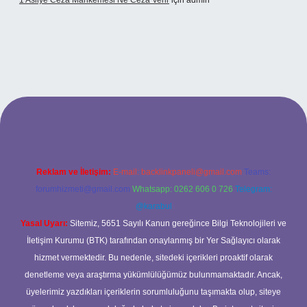
1 Asliye Ceza Mahkemesi Ne Ceza Verir
için
admin
bet
Reklam ve İletişim:
E-mail:
backlinkpaneli@gmail.com
Teams:
forumhizmeti@gmail.com
Whatsapp: 0262 606 0 726
Telegram:
@karabul
Yasal Uyarı:
Sitemiz, 5651 Sayılı Kanun gereğince Bilgi Teknolojileri ve
İletişim Kurumu (BTK) tarafından onaylanmış bir Yer Sağlayıcı olarak
hizmet vermektedir. Bu nedenle, sitedeki içerikleri proaktif olarak
denetleme veya araştırma yükümlülüğümüz bulunmamaktadır. Ancak,
üyelerimiz yazdıkları içeriklerin sorumluluğunu taşımakta olup, siteye