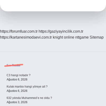
https://forumfuar.com.tr
https://gaziyayincilik.com.tr
https://kartanesimodaevi.com.tr
knight online
nttgame
Sitemap
Sidebar
Son Yazılar
C3 hangi notadır ?
Ağustos 6, 2026
Kulak mantısı hangi yöreye ait ?
Ağustos 6, 2026
632 yılında Muhammed’e ne oldu ?
Ağustos 3, 2026