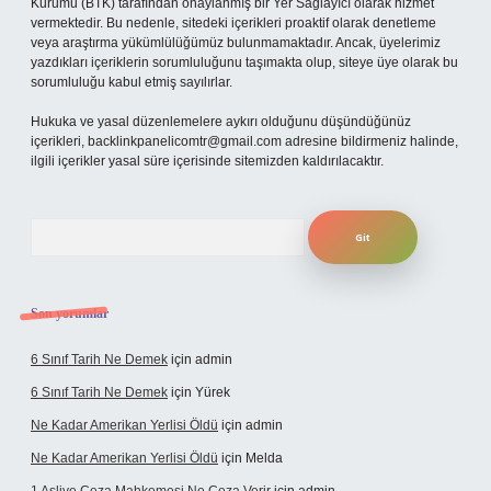
Kurumu (BTK) tarafından onaylanmış bir Yer Sağlayıcı olarak hizmet
vermektedir. Bu nedenle, sitedeki içerikleri proaktif olarak denetleme
veya araştırma yükümlülüğümüz bulunmamaktadır. Ancak, üyelerimiz
yazdıkları içeriklerin sorumluluğunu taşımakta olup, siteye üye olarak bu
sorumluluğu kabul etmiş sayılırlar.
Hukuka ve yasal düzenlemelere aykırı olduğunu düşündüğünüz
içerikleri,
backlinkpanelicomtr@gmail.com
adresine bildirmeniz halinde,
ilgili içerikler yasal süre içerisinde sitemizden kaldırılacaktır.
Arama
Son yorumlar
6 Sınıf Tarih Ne Demek
için
admin
6 Sınıf Tarih Ne Demek
için
Yürek
Ne Kadar Amerikan Yerlisi Öldü
için
admin
Ne Kadar Amerikan Yerlisi Öldü
için
Melda