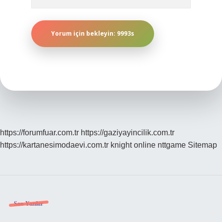
https://forumfuar.com.tr
https://gaziyayincilik.com.tr
https://kartanesimodaevi.com.tr
knight online
nttgame
Sitemap
Sidebar
Son Yazılar