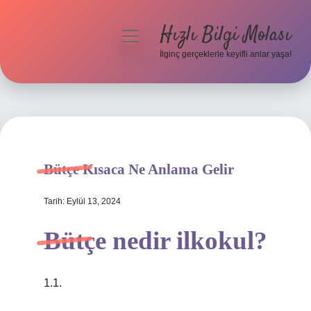
Hızlı Bilgi Molası
menüyü
aç
İlginç gerçeklerle keyifli anlar yaşa!
Anasayfa
Gizlilik Politikası
Yasal Uyarı
Bütçe Kısaca Ne Anlama Gelir
Hakkımızda
Tarih: Eylül 13, 2024
Bütçe nedir ilkokul?
1.1.