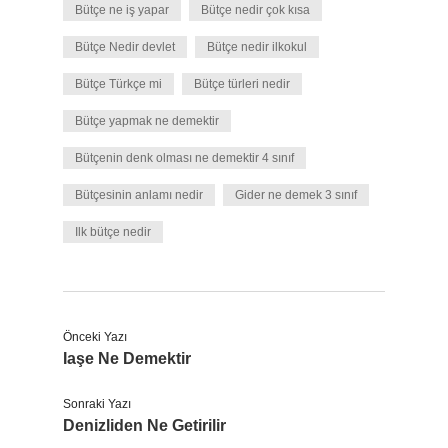
Bütçe ne iş yapar
Bütçe nedir çok kısa
Bütçe Nedir devlet
Bütçe nedir ilkokul
Bütçe Türkçe mi
Bütçe türleri nedir
Bütçe yapmak ne demektir
Bütçenin denk olması ne demektir 4 sınıf
Bütçesinin anlamı nedir
Gider ne demek 3 sınıf
Ilk bütçe nedir
Önceki Yazı
Iaşe Ne Demektir
Sonraki Yazı
Denizliden Ne Getirilir