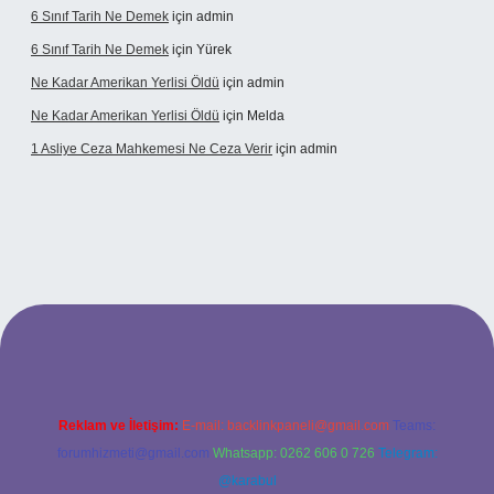
6 Sınıf Tarih Ne Demek
için
admin
6 Sınıf Tarih Ne Demek
için
Yürek
Ne Kadar Amerikan Yerlisi Öldü
için
admin
Ne Kadar Amerikan Yerlisi Öldü
için
Melda
1 Asliye Ceza Mahkemesi Ne Ceza Verir
için
admin
bet
Reklam ve İletişim:
E-mail:
backlinkpaneli@gmail.com
Teams:
forumhizmeti@gmail.com
Whatsapp: 0262 606 0 726
Telegram:
@karabul