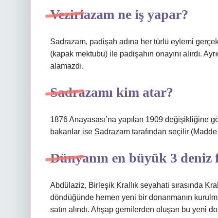
Veziriazam ne iş yapar?
Sadrazam, padişah adına her türlü eylemi gerçekleş
(kapak mektubu) ile padişahın onayını alırdı. Ayr
alamazdı.
Sadrazamı kim atar?
1876 ​​Anayasası’na yapılan 1909 değişikliğine 
bakanlar ise Sadrazam tarafından seçilir (Madde
Dünyanın en büyük 3 deniz f
Abdülaziz, Birleşik Krallık seyahati sırasında Kr
döndüğünde hemen yeni bir donanmanın kurulması 
satın alındı. Ahşap gemilerden oluşan bu yen