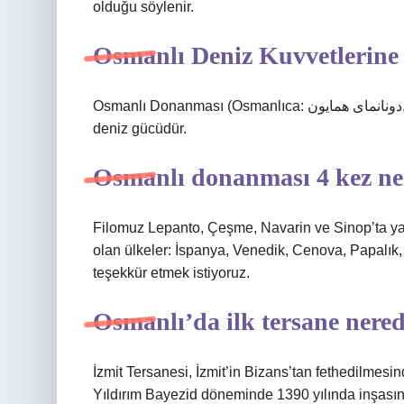
olduğu söylenir.
Osmanlı Deniz Kuvvetlerine 
Osmanlı Donanması (Osmanlıca: دونانمای همایون, Navy-yı Humâyûn), Osmanlı İmparatorluğu’nun askeri
deniz gücüdür.
Osmanlı donanması 4 kez ne
Filomuz Lepanto, Çeşme, Navarin ve Sinop’ta ya
olan ülkeler: İspanya, Venedik, Cenova, Papalık,
teşekkür etmek istiyoruz.
Osmanlı’da ilk tersane nere
İzmit Tersanesi, İzmit’in Bizans’tan fethedilmesi
Yıldırım Bayezid döneminde 1390 yılında inşasın