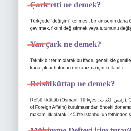
Çark etti ne demek?
Türkçede “değişim” kelimesi, bir kimsenin daha ön
çevirmek, fikrini değiştirmek veya tutumunu değiş
Yan çark ne demek?
Teknik bir terim olarak bu ifade, genellikle gemi
kanatçıklar bulunan mekanizma için kullanılır.
Reisülküttap ne demek?
Reîsü’l-küttâb (Osmanlı Türkçesi: رئيس الكتاب), Osmanlı İmparatorluğu’nda Dışişleri Bakanlığı’nın (Ministry
of Foreign Affairs) kurulmasından önceki dönemde
makamı ilk olarak 1453’te İstanbul’un fethinden 
Mühimme Defteri kim tutar