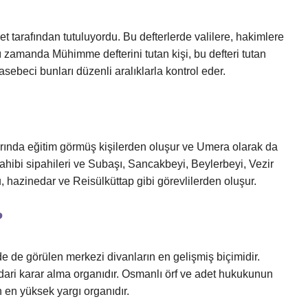
t tarafından tutuluyordu. Bu defterlerde valilere, hakimlere
ı zamanda Mühimme defterini tutan kişi, bu defteri tutan
hasebeci bunları düzenli aralıklarla kontrol eder.
arında eğitim görmüş kişilerden oluşur ve Umera olarak da
 sahibi sipahileri ve Subaşı, Sancakbeyi, Beylerbeyi, Vezir
u, hazinedar ve Reisülküttap gibi görevlilerden oluşur.
?
 de görülen merkezi divanların en gelişmiş biçimidir.
dari karar alma organıdır. Osmanlı örf ve adet hukukunun
n en yüksek yargı organıdır.