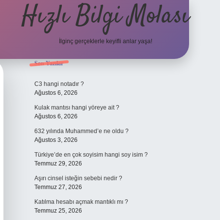
Hızlı Bilgi Molası
İlginç gerçeklerle keyifli anlar yaşa!
Sidebar
Son Yazılar
elexbet
C3 hangi notadır ?
Ağustos 6, 2026
Kulak mantısı hangi yöreye ait ?
Ağustos 6, 2026
632 yılında Muhammed’e ne oldu ?
Ağustos 3, 2026
Türkiye’de en çok soyisim hangi soy isim ?
Temmuz 29, 2026
Aşırı cinsel isteğin sebebi nedir ?
Temmuz 27, 2026
Katılma hesabı açmak mantıklı mı ?
Temmuz 25, 2026