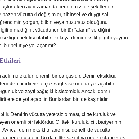
nüştürürken aynı zamanda bedenimizi de şekillendirir.
 bazen vücuttaki değişimler, zihinsel ve duygusal
r öğrencimin yorgun, bitkin veya huzursuz olduğunu
ili olmadığını, vücudunun bir tür “alarm” verdiğini
liğin belirtisi olabilir. Peki ya demir eksikliği gibi yaygın
 bir belirtiye yol açar mı?
Etkileri
dlı molekülün önemli bir parçasıdır. Demir eksikliği,
inden biridir ve birçok sağlık sorununa yol açabilir.
yorgunluk ve zayıf bağışıklık sistemidir. Ancak, demir
ilere de yol açabilir. Bunlardan biri de kaşıntıdır.
bilir. Demirin vücutta yetersiz olması, ciltte kuruluk ve
eyen önemli bir faktördür. Ciltteki kuruluk, cilt bariyerinin
. Ayrıca, demir eksikliği anemisi, genellikle vücutta
ına neden olabilir. Bu da ciltte kaşıntıya neden olabilecek