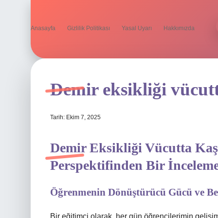
Anasayfa
Gizlilik Politikası
Yasal Uyarı
Hakkımızda
Demir eksikliği vücut
Tarih: Ekim 7, 2025
Demir Eksikliği Vücutta Kaş
Perspektifinden Bir İncelem
Öğrenmenin Dönüştürücü Gücü ve Bed
Bir eğitimci olarak, her gün öğrencilerimin geliş