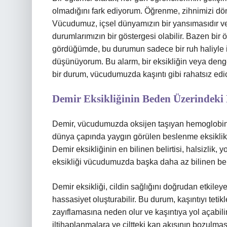
olmadığını fark ediyorum. Öğrenme, zihnimizi dö
Vücudumuz, içsel dünyamızın bir yansımasıdır ve
durumlarımızın bir göstergesi olabilir. Bazen bi
gördüğümde, bu durumun sadece bir ruh haliyle ilg
düşünüyorum. Bu alarm, bir eksikliğin veya dengesiz
bir durum, vücudumuzda kaşıntı gibi rahatsız edici
Demir Eksikliğinin Beden Üzerindeki 
Demir, vücudumuzda oksijen taşıyan hemoglobin a
dünya çapında yaygın görülen beslenme eksiklikler
Demir eksikliğinin en bilinen belirtisi, halsizlik, 
eksikliği vücudumuzda başka daha az bilinen belirt
Demir eksikliği, cildin sağlığını doğrudan etkileye
hassasiyet oluşturabilir. Bu durum, kaşıntıyı tetikl
zayıflamasına neden olur ve kaşıntıya yol açabilir
iltihaplanmalara ve ciltteki kan akışının bozulmas