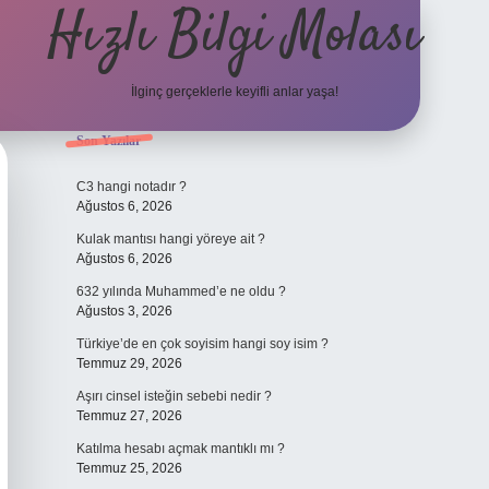
Hızlı Bilgi Molası
İlginç gerçeklerle keyifli anlar yaşa!
Sidebar
Son Yazılar
elexbet
C3 hangi notadır ?
Ağustos 6, 2026
Kulak mantısı hangi yöreye ait ?
Ağustos 6, 2026
632 yılında Muhammed’e ne oldu ?
Ağustos 3, 2026
Türkiye’de en çok soyisim hangi soy isim ?
Temmuz 29, 2026
Aşırı cinsel isteğin sebebi nedir ?
Temmuz 27, 2026
Katılma hesabı açmak mantıklı mı ?
Temmuz 25, 2026