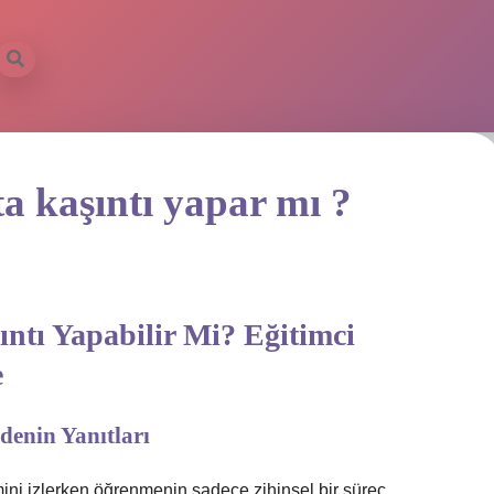
ta kaşıntı yapar mı ?
ıntı Yapabilir Mi? Eğitimci
e
enin Yanıtları
imini izlerken öğrenmenin sadece zihinsel bir süreç