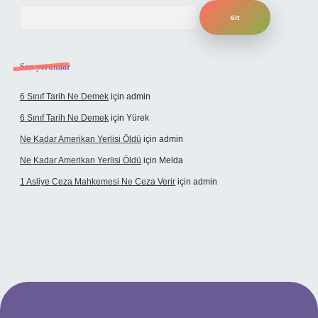
Arama
Son yorumlar
6 Sınıf Tarih Ne Demek
için
admin
6 Sınıf Tarih Ne Demek
için
Yürek
Ne Kadar Amerikan Yerlisi Öldü
için
admin
Ne Kadar Amerikan Yerlisi Öldü
için
Melda
1 Asliye Ceza Mahkemesi Ne Ceza Verir
için
admin
xbet