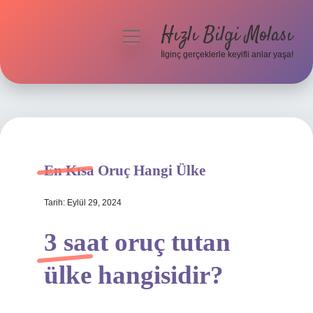
Hızlı Bilgi Molası
menüyü
aç
İlginç gerçeklerle keyifli anlar yaşa!
Anasayfa
Gizlilik Politikası
Yasal Uyarı
En Kısa Oruç Hangi Ülke
Hakkımızda
Tarih: Eylül 29, 2024
3 saat oruç tutan
ülke hangisidir?