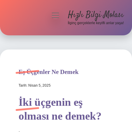
Hızlı Bilgi Molası
menüyü
aç
İlginç gerçeklerle keyifli anlar yaşa!
Anasayfa
Gizlilik Politikası
Yasal Uyarı
Eş Üçgenler Ne Demek
Hakkımızda
Tarih: Nisan 5, 2025
İki üçgenin eş
olması ne demek?