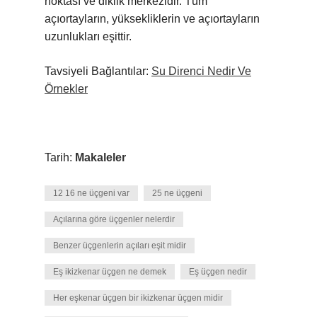
noktası ve diklik merkezidir. Tüm
açıortayların, yüksekliklerin ve açıortayların
uzunlukları eşittir.
Tavsiyeli Bağlantılar:
Su Direnci Nedir Ve
Örnekler
Tarih:
Makaleler
12 16 ne üçgeni var
25 ne üçgeni
Açılarına göre üçgenler nelerdir
Benzer üçgenlerin açıları eşit midir
Eş ikizkenar üçgen ne demek
Eş üçgen nedir
Her eşkenar üçgen bir ikizkenar üçgen midir