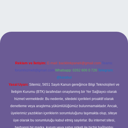
exbet
Reklam ve İletişim:
E-mail:
backlinkpaneli@gmail.com
Teams:
forumhizmeti@gmail.com
Whatsapp: 0262 606 0 726
Telegram:
@karabul
Yasal Uyarı:
Sitemiz, 5651 Sayılı Kanun gereğince Bilgi Teknolojileri ve
İletişim Kurumu (BTK) tarafından onaylanmış bir Yer Sağlayıcı olarak
hizmet vermektedir. Bu nedenle, sitedeki içerikleri proaktif olarak
denetleme veya araştırma yükümlülüğümüz bulunmamaktadır. Ancak,
üyelerimiz yazdıkları içeriklerin sorumluluğunu taşımakta olup, siteye
üye olarak bu sorumluluğu kabul etmiş sayılırlar. Bu internet sitesi,
herhangi bir marka, kurum veya şahıs şirketi ile hiçbir bağlantısı