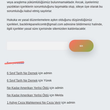
veya araştırma yükümlülüğümüz bulunmamaktadır. Ancak, üyelerimiz
yazdıkları içeriklerin sorumluluğunu taşımakta olup, siteye üye olarak bu
sorumluluğu kabul etmiş sayılırlar.
Hukuka ve yasal düzenlemelere aykırı olduğunu düşündüğünüz
içerikleri,
backlinkpanelicomtr@gmail.com
adresine bildirmeniz halinde,
ilgili içerikler yasal süre içerisinde sitemizden kaldırılacaktır.
Arama
Son yorumlar
6 Sınıf Tarih Ne Demek
için
admin
6 Sınıf Tarih Ne Demek
için
Yürek
Ne Kadar Amerikan Yerlisi Öldü
için
admin
Ne Kadar Amerikan Yerlisi Öldü
için
Melda
1 Asliye Ceza Mahkemesi Ne Ceza Verir
için
admin