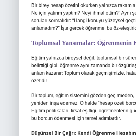
Bir birey hesap özetini okurken yalnızca rakamla
Ne için yatırım yaptım? Neyi ihmal ettim?” Aynı 
soruları sormalıdır: “Hangi konuyu yüzeysel geç
anlamadım?” İşte gerçek öğrenme, bu öz-eleştiri
Toplumsal Yansımalar: Öğrenmenin K
Eğitim yalnızca bireysel değil, toplumsal bir süreç
belirttiği gibi, öğrenme aynı zamanda bir özgürl
anlam kazanır: Toplum olarak geçmişimizle, hatala
özetidir.
Bir toplum, eğitim sistemini gözden geçirmeden, 
yeniden inşa edemez. O halde “hesap özeti borcu
Eğitim politikaları, fırsat eşitliği, öğretmenlerin 
bu borcun ödenmesi için temel adımlardır.
Düşünsel Bir Çağrı: Kendi Öğrenme Hesabı