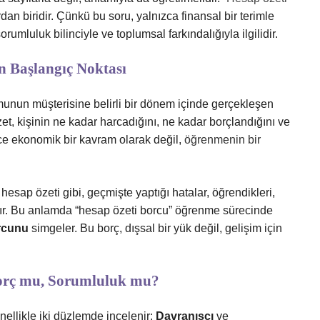
an biridir. Çünkü bu soru, yalnızca finansal bir terimle
umluluk bilinciyle ve toplumsal farkındalığıyla ilgilidir.
 Başlangıç Noktası
munun müşterisine belirli bir dönem içinde gerçekleşen
t, kişinin ne kadar harcadığını, ne kadar borçlandığını ve
ece ekonomik bir kavram olarak değil,
öğrenmenin bir
esap özeti gibi, geçmişte yaptığı hatalar, öğrendikleri,
rdır. Bu anlamda “hesap özeti borcu” öğrenme sürecinde
rcunu
simgeler. Bu borç, dışsal bir yük değil, gelişim için
Borç mu, Sorumluluk mu?
enellikle iki düzlemde incelenir:
Davranışçı
ve