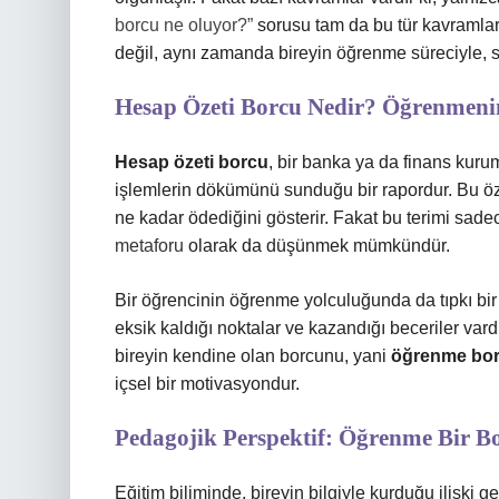
borcu ne oluyor?”
sorusu tam da bu tür kavramlard
değil, aynı zamanda bireyin öğrenme süreciyle, sor
Hesap Özeti Borcu Nedir? Öğrenmenin
Hesap özeti borcu
, bir banka ya da finans kuru
işlemlerin dökümünü sunduğu bir rapordur. Bu öze
ne kadar ödediğini gösterir. Fakat bu terimi sad
metaforu
olarak da düşünmek mümkündür.
Bir öğrencinin öğrenme yolculuğunda da tıpkı bir h
eksik kaldığı noktalar ve kazandığı beceriler va
bireyin kendine olan borcunu, yani
öğrenme bo
içsel bir motivasyondur.
Pedagojik Perspektif: Öğrenme Bir 
Eğitim biliminde, bireyin bilgiyle kurduğu ilişki g