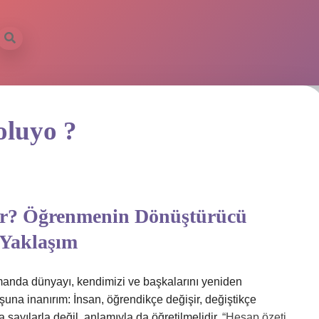
oluyo ?
or? Öğrenmenin Dönüştürücü
 Yaklaşım
amanda dünyayı, kendimizi ve başkalarını yeniden
şuna inanırım: İnsan, öğrendikçe değişir, değiştikçe
a sayılarla değil, anlamıyla da öğretilmelidir.
“Hesap özeti