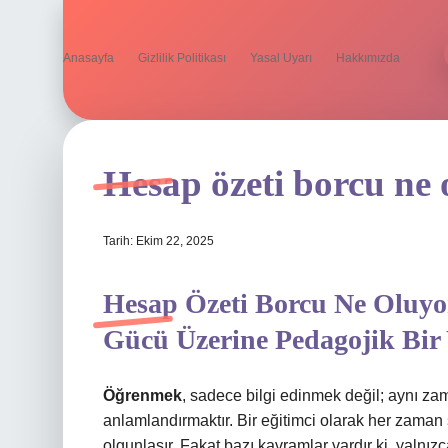
Anasayfa
Gizlilik Politikası
Yasal Uyarı
Hakkımızda
Hesap özeti borcu ne 
Tarih: Ekim 22, 2025
Hesap Özeti Borcu Ne Oluy
Gücü Üzerine Pedagojik Bir
Öğrenmek
, sadece bilgi edinmek değil; aynı z
anlamlandırmaktır. Bir eğitimci olarak her zaman 
olgunlaşır. Fakat bazı kavramlar vardır ki, yalnızc