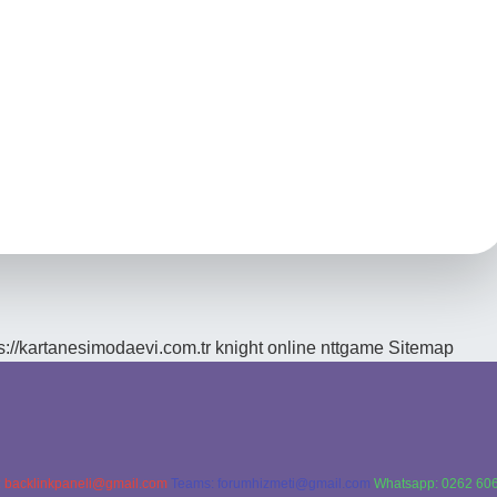
s://kartanesimodaevi.com.tr
knight online
nttgame
Sitemap
:
backlinkpaneli@gmail.com
Teams:
forumhizmeti@gmail.com
Whatsapp: 0262 606