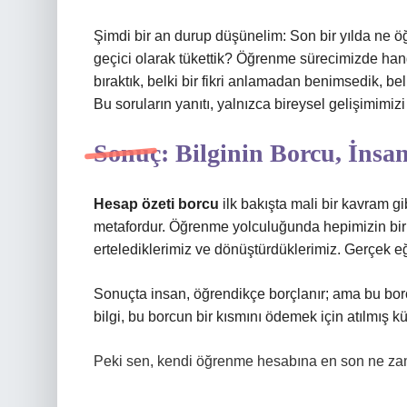
Şimdi bir an durup düşünelim: Son bir yılda ne öğr
geçici olarak tükettik? Öğrenme sürecimizde hang
bıraktık, belki bir fikri anlamadan benimsedik, be
Bu soruların yanıtı, yalnızca bireysel gelişimimizi 
Sonuç: Bilginin Borcu, İnsan
Hesap özeti borcu
ilk bakışta mali bir kavram g
metafordur. Öğrenme yolculuğunda hepimizin bir “
ertelediklerimiz ve dönüştürdüklerimiz. Gerçek eğ
Sonuçta insan, öğrendikçe borçlanır; ama bu borç,
bilgi, bu borcun bir kısmını ödemek için atılmış k
Peki sen, kendi öğrenme hesabına en son ne za