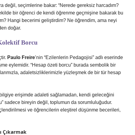
ra değil, seçimlerine bakar: “Nerede gereksiz harcadım?
şekilde bir öğrenci de kendi öğrenme geçmişine bakarak bu
tim? Hangi becerimi geliştirdim? Ne öğrendim, ama neyi
den doğar.
olektif Borcu
tir.
Paulo Freire
’nin “Ezilenlerin Pedagojisi” adlı eserinde
eşme eylemidir. “Hesap özeti borcu” burada sembolik bir
rımızla, adaletsizliklerimizle yüzleşmek de bir tür hesap
bilgiye erişimde adaleti sağlamadan, kendi geleceğini
” sadece bireyin değil, toplumun da sorumluluğudur.
güçlendirilmesi ve öğrencilerin eleştirel düşünme becerileri,
nı Çıkarmak