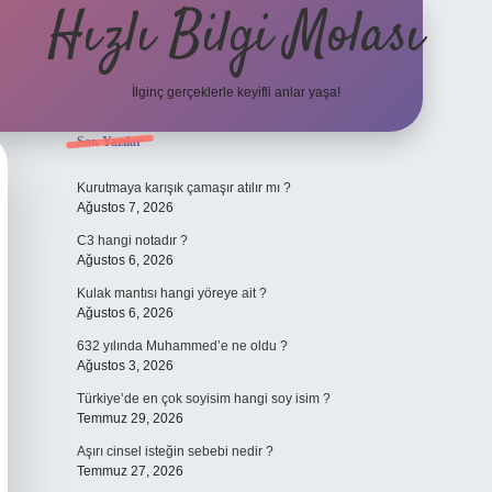
Hızlı Bilgi Molası
İlginç gerçeklerle keyifli anlar yaşa!
Sidebar
Son Yazılar
elexbet
Kurutmaya karışık çamaşır atılır mı ?
Ağustos 7, 2026
C3 hangi notadır ?
Ağustos 6, 2026
Kulak mantısı hangi yöreye ait ?
Ağustos 6, 2026
632 yılında Muhammed’e ne oldu ?
Ağustos 3, 2026
Türkiye’de en çok soyisim hangi soy isim ?
Temmuz 29, 2026
Aşırı cinsel isteğin sebebi nedir ?
Temmuz 27, 2026