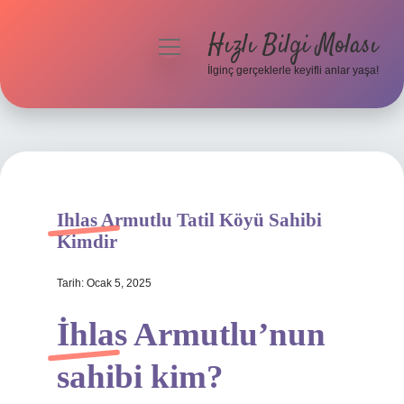
Hızlı Bilgi Molası
menüyü
aç
İlginç gerçeklerle keyifli anlar yaşa!
Anasayfa
Gizlilik Politikası
Yasal Uyarı
Ihlas Armutlu Tatil Köyü Sahibi
Hakkımızda
Kimdir
Tarih: Ocak 5, 2025
İhlas Armutlu’nun
sahibi kim?