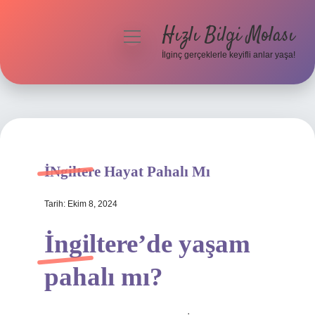
Hızlı Bilgi Molası
menüyü
aç
İlginç gerçeklerle keyifli anlar yaşa!
Anasayfa
Gizlilik Politikası
Yasal Uyarı
İNgiltere Hayat Pahalı Mı
Hakkımızda
Tarih: Ekim 8, 2024
İngiltere’de yaşam
pahalı mı?