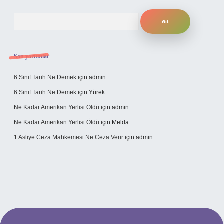
Arama
Son yorumlar
6 Sınıf Tarih Ne Demek
için
admin
6 Sınıf Tarih Ne Demek
için
Yürek
Ne Kadar Amerikan Yerlisi Öldü
için
admin
Ne Kadar Amerikan Yerlisi Öldü
için
Melda
1 Asliye Ceza Mahkemesi Ne Ceza Verir
için
admin
lexbet