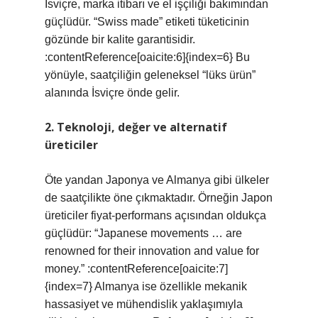
İsviçre, marka itibarı ve el işçiliği bakımından
güçlüdür. “Swiss made” etiketi tüketicinin
gözünde bir kalite garantisidir.
:contentReference[oaicite:6]{index=6} Bu
yönüyle, saatçiliğin geleneksel “lüks ürün”
alanında İsviçre önde gelir.
2. Teknoloji, değer ve alternatif
üreticiler
Öte yandan Japonya ve Almanya gibi ülkeler
de saatçilikte öne çıkmaktadır. Örneğin Japon
üreticiler fiyat-performans açısından oldukça
güçlüdür: “Japanese movements … are
renowned for their innovation and value for
money.” :contentReference[oaicite:7]
{index=7} Almanya ise özellikle mekanik
hassasiyet ve mühendislik yaklaşımıyla