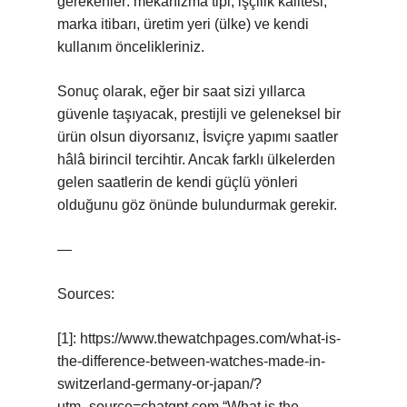
gerekenler: mekanizma tipi, işçilik kalitesi,
marka itibarı, üretim yeri (ülke) ve kendi
kullanım öncelikleriniz.
Sonuç olarak, eğer bir saat sizi yıllarca
güvenle taşıyacak, prestijli ve geleneksel bir
ürün olsun diyorsanız, İsviçre yapımı saatler
hâlâ birincil tercihtir. Ancak farklı ülkelerden
gelen saatlerin de kendi güçlü yönleri
olduğunu göz önünde bulundurmak gerekir.
—
Sources:
[1]: https://www.thewatchpages.com/what-is-
the-difference-between-watches-made-in-
switzerland-germany-or-japan/?
utm_source=chatgpt.com “What is the