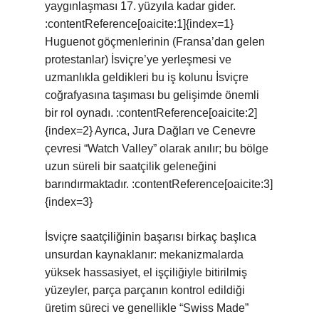
yaygınlaşması 17. yüzyıla kadar gider.
:contentReference[oaicite:1]{index=1}
Huguenot göçmenlerinin (Fransa’dan gelen
protestanlar) İsviçre’ye yerleşmesi ve
uzmanlıkla geldikleri bu iş kolunu İsviçre
coğrafyasına taşıması bu gelişimde önemli
bir rol oynadı. :contentReference[oaicite:2]
{index=2} Ayrıca, Jura Dağları ve Cenevre
çevresi “Watch Valley” olarak anılır; bu bölge
uzun süreli bir saatçilik geleneğini
barındırmaktadır. :contentReference[oaicite:3]
{index=3}
İsviçre saatçiliğinin başarısı birkaç başlıca
unsurdan kaynaklanır: mekanizmalarda
yüksek hassasiyet, el işçiliğiyle bitirilmiş
yüzeyler, parça parçanın kontrol edildiği
üretim süreci ve genellikle “Swiss Made”