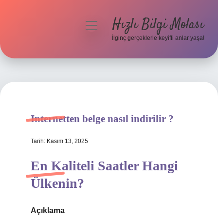
Hızlı Bilgi Molası
menüyü
aç
İlginç gerçeklerle keyifli anlar yaşa!
Anasayfa
Gizlilik Politikası
Yasal Uyarı
Internetten belge nasıl indirilir ?
Hakkımızda
Tarih: Kasım 13, 2025
En Kaliteli Saatler Hangi
Ülkenin?
Açıklama