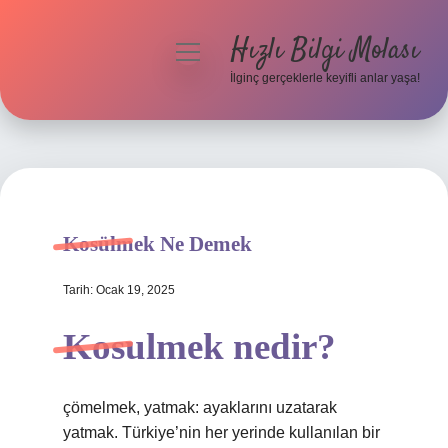
Hızlı Bilgi Molası
menüyü
aç
İlginç gerçeklerle keyifli anlar yaşa!
Anasayfa
Gizlilik Politikası
Yasal Uyarı
Kosülmek Ne Demek
Hakkımızda
Tarih: Ocak 19, 2025
Kosulmek nedir?
çömelmek, yatmak: ayaklarını uzatarak
yatmak. Türkiye’nin her yerinde kullanılan bir