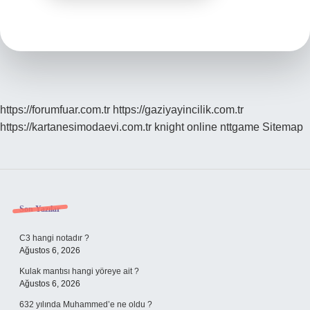
https://forumfuar.com.tr
https://gaziyayincilik.com.tr
https://kartanesimodaevi.com.tr
knight online
nttgame
Sitemap
Sidebar
Son Yazılar
C3 hangi notadır ?
Ağustos 6, 2026
Kulak mantısı hangi yöreye ait ?
Ağustos 6, 2026
632 yılında Muhammed’e ne oldu ?