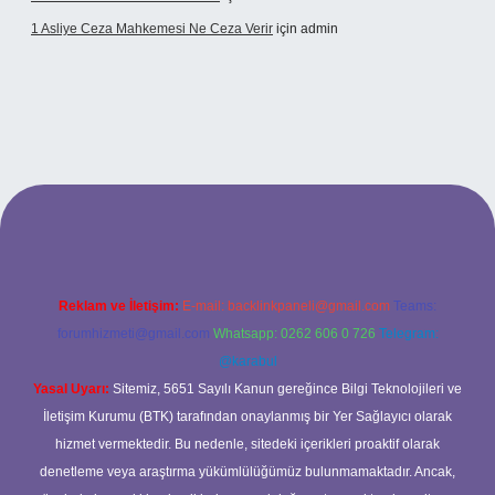
1 Asliye Ceza Mahkemesi Ne Ceza Verir
için
admin
t
Reklam ve İletişim:
E-mail:
backlinkpaneli@gmail.com
Teams:
forumhizmeti@gmail.com
Whatsapp: 0262 606 0 726
Telegram:
@karabul
Yasal Uyarı:
Sitemiz, 5651 Sayılı Kanun gereğince Bilgi Teknolojileri ve
İletişim Kurumu (BTK) tarafından onaylanmış bir Yer Sağlayıcı olarak
hizmet vermektedir. Bu nedenle, sitedeki içerikleri proaktif olarak
denetleme veya araştırma yükümlülüğümüz bulunmamaktadır. Ancak,