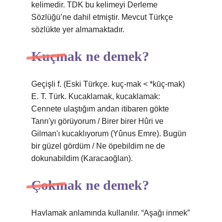
kelimedir. TDK bu kelimeyi Derleme
Sözlüğü’ne dahil etmiştir. Mevcut Türkçe
sözlükte yer almamaktadır.
Kuçmak ne demek?
Geçişli f. (Eski Türkçe. kuç-mak < *kūç-mak)
E. T. Türk. Kucaklamak, kucaklamak:
Cennete ulaştığım andan itibaren gökte
Tanrı'yı ​​görüyorum / Birer birer Hûri ve
Gilman'ı kucaklıyorum (Yûnus Emre). Bugün
bir güzel gördüm / Ne öpebildim ne de
dokunabildim (Karacaoğlan).
Çokmak ne demek?
Havlamak anlamında kullanılır. “Aşağı inmek”