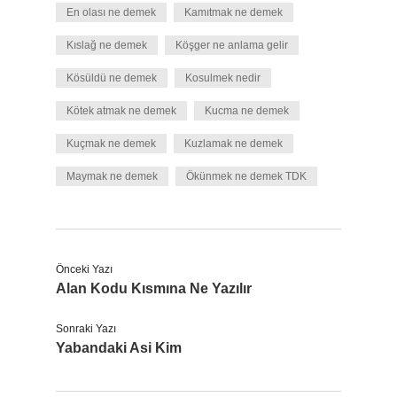
En olası ne demek
Kamıtmak ne demek
Kıslağ ne demek
Köşger ne anlama gelir
Kösüldü ne demek
Kosulmek nedir
Kötek atmak ne demek
Kucma ne demek
Kuçmak ne demek
Kuzlamak ne demek
Maymak ne demek
Ökünmek ne demek TDK
Önceki Yazı
Alan Kodu Kısmına Ne Yazılır
Sonraki Yazı
Yabandaki Asi Kim