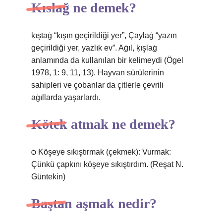
Kıslağ ne demek?
ḳıştaġ “kışın geçirildiği yer”, Çaylaġ “yazın
geçirildiği yer, yazlık ev”. Aġıl, ḳışlaġ
anlamında da kullanılan bir kelimeydi (Ögel
1978, 1: 9, 11, 13). Hayvan sürülerinin
sahipleri ve çobanlar da çitlerle çevrili
aġıllarda yaşarlardı.
Kötek atmak ne demek?
ѻ Köşeye sıkıştırmak (çekmek): Vurmak:
Çünkü çapkını köşeye sıkıştırdım. (Reşat N.
Güntekin)
Baştan aşmak nedir?