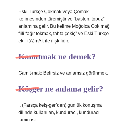
Eski Türkçe Çokmak veya Çomak
kelimesinden türemiştir ve “baston, topuz”
anlamına gelir. Bu kelime Moğolca Çokimağ
fiili “ağır tokmak, tahta çekiç” ve Eski Türkçe
eki +(A)mAk ile ilişkilidir.
Kamıtmak ne demek?
Gamıt-mak: Belirsiz ve anlamsız görünmek.
Köşger ne anlama gelir?
I. (Farsça kefş-ger’den) günlük konuşma
dilinde kullanılan, kunduracı, kunduracı
tamircisi.