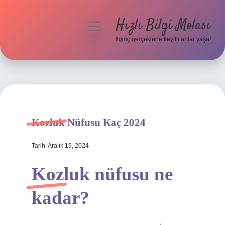
Hızlı Bilgi Molası
menüyü
aç
İlginç gerçeklerle keyifli anlar yaşa!
Anasayfa
Gizlilik Politikası
Yasal Uyarı
Kozluk Nüfusu Kaç 2024
Hakkımızda
Tarih: Aralık 19, 2024
Kozluk nüfusu ne
kadar?