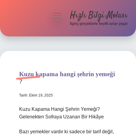
Hızlı Bilgi Molası
menüyü
aç
İlginç gerçeklerle keyifli anlar yaşa!
Anasayfa
Gizlilik Politikası
Yasal Uyarı
Kuzu kapama hangi şehrin yemeği
Hakkımızda
?
Tarih: Ekim 19, 2025
Kuzu Kapama Hangi Şehrin Yemeği?
Gelenekten Sofraya Uzanan Bir Hikâye
Bazı yemekler vardır ki sadece bir tarif değil,