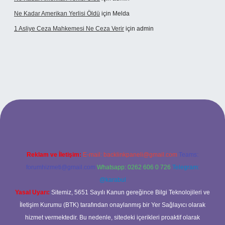
Ne Kadar Amerikan Yerlisi Öldü
için
Melda
1 Asliye Ceza Mahkemesi Ne Ceza Verir
için
admin
lexbet
Reklam ve İletişim:
E-mail:
backlinkpaneli@gmail.com
Teams:
forumhizmeti@gmail.com
Whatsapp: 0262 606 0 726
Telegram:
@karabul
Yasal Uyarı:
Sitemiz, 5651 Sayılı Kanun gereğince Bilgi Teknolojileri ve
İletişim Kurumu (BTK) tarafından onaylanmış bir Yer Sağlayıcı olarak
hizmet vermektedir. Bu nedenle, sitedeki içerikleri proaktif olarak