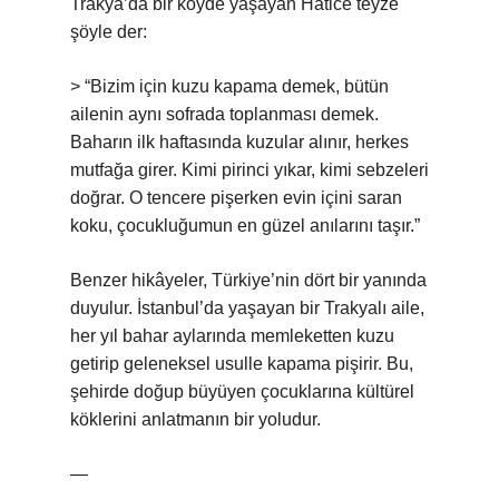
Trakya’da bir köyde yaşayan Hatice teyze
şöyle der:
> “Bizim için kuzu kapama demek, bütün
ailenin aynı sofrada toplanması demek.
Baharın ilk haftasında kuzular alınır, herkes
mutfağa girer. Kimi pirinci yıkar, kimi sebzeleri
doğrar. O tencere pişerken evin içini saran
koku, çocukluğumun en güzel anılarını taşır.”
Benzer hikâyeler, Türkiye’nin dört bir yanında
duyulur. İstanbul’da yaşayan bir Trakyalı aile,
her yıl bahar aylarında memleketten kuzu
getirip geleneksel usulle kapama pişirir. Bu,
şehirde doğup büyüyen çocuklarına kültürel
köklerini anlatmanın bir yoludur.
—