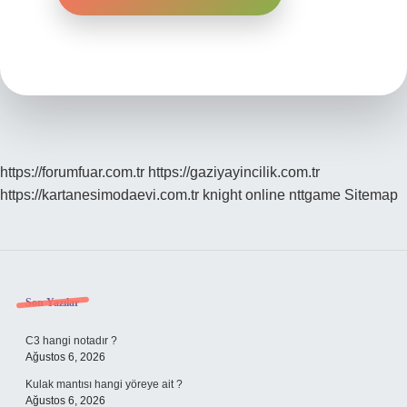
https://forumfuar.com.tr
https://gaziyayincilik.com.tr
https://kartanesimodaevi.com.tr
knight online
nttgame
Sitemap
Sidebar
Son Yazılar
C3 hangi notadır ?
Ağustos 6, 2026
Kulak mantısı hangi yöreye ait ?
Ağustos 6, 2026