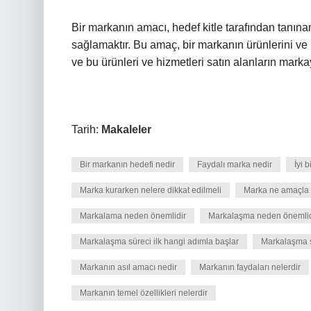
Bir markanın amacı, hedef kitle tarafından tanına
sağlamaktır. Bu amaç, bir markanın ürünlerini ve h
ve bu ürünleri ve hizmetleri satın alanların mark
Tarih:
Makaleler
Bir markanın hedefi nedir
Faydalı marka nedir
İyi 
Marka kurarken nelere dikkat edilmeli
Marka ne amaçla k
Markalama neden önemlidir
Markalaşma neden önemlid
Markalaşma süreci ilk hangi adımla başlar
Markalaşma s
Markanın asıl amacı nedir
Markanın faydaları nelerdir
Markanın temel özellikleri nelerdir