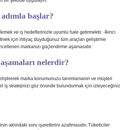
lı bir şekilde uygulayın.
 adımla başlar?
rlemek ve iş hedeflerinizle uyumlu hale getirmektir. -İkinci
etmek için ihtiyaç duyduğunuz tüm araçları geliştirme
güncellenen markanızı güçlendirme aşamasıdır.
aşamaları nelerdir?
izi geliştirerek marka konumunuzu tanımlamanın ve müşteri
el iş stratejinizi göz önünde bulundurmak için izleyeceğiniz
nin aklındaki soru işaretlerini azaltmasıdır. Tüketiciler