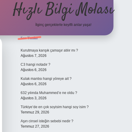
Hızlı Bilgi Molası
İlginç gerçeklerle keyifli anlar yaşa!
Sidebar
Son Yazılar
elexbet
Kurutmaya karışık çamaşır atılır mı ?
Ağustos 7, 2026
C3 hangi notadır ?
Ağustos 6, 2026
Kulak mantısı hangi yöreye ait ?
Ağustos 6, 2026
632 yılında Muhammed’e ne oldu ?
Ağustos 3, 2026
Türkiye’de en çok soyisim hangi soy isim ?
Temmuz 29, 2026
Aşırı cinsel isteğin sebebi nedir ?
Temmuz 27, 2026