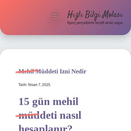
Hızlı Bilgi Molası
menüyü
aç
İlginç gerçeklerle keyifli anlar yaşa!
Anasayfa
Gizlilik Politikası
Yasal Uyarı
Mehil Müddeti Izni Nedir
Hakkımızda
Tarih: Nisan 7, 2025
15 gün mehil
müddeti nasıl
hesaplanır?