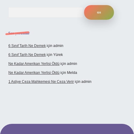
Arama
Son yorumlar
6 Sınıf Tarih Ne Demek
için
admin
6 Sınıf Tarih Ne Demek
için
Yürek
Ne Kadar Amerikan Yerlisi Öldü
için
admin
Ne Kadar Amerikan Yerlisi Öldü
için
Melda
1 Asliye Ceza Mahkemesi Ne Ceza Verir
için
admin
xbet