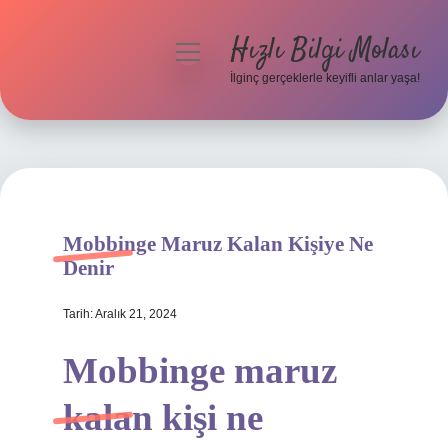
Hızlı Bilgi Molası
menüyü
aç
İlginç gerçeklerle keyifli anlar yaşa!
Anasayfa
Gizlilik Politikası
Yasal Uyarı
Mobbinge Maruz Kalan Kişiye Ne
Hakkımızda
Denir
Tarih: Aralık 21, 2024
Mobbinge maruz
kalan kişi ne