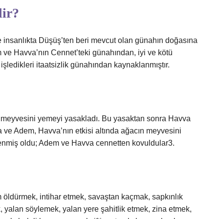
dir?
 ve insanlıkta Düşüş’ten beri mevcut olan günahın doğasına
em ve Havva’nın Cennet’teki günahından, iyi ve kötü
şledikleri itaatsizlik günahından kaynaklanmıştır.
nın meyvesini yemeyi yasakladı. Bu yasaktan sonra Havva
va ve Adem, Havva’nın etkisi altında ağacın meyvesini
işlenmiş oldu; Adem ve Havva cennetten kovuldular3.
m öldürmek, intihar etmek, savaştan kaçmak, sapkınlık
 yalan söylemek, yalan yere şahitlik etmek, zina etmek,