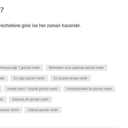
r?
i mezhebine göre ise her zaman haramdır.
fetmeyeceği 7 günah nedir
Bilmeden zina yapmak günah mıdır
dır
En ağır günah nedir
En büyük sevap nedir
Helak edici 7 büyük günah nedir
Hıristiyanlıkta ilk günah nedir
dir
İslamda ilk günah nedir
rımız silinir
Orjinal günah nedir