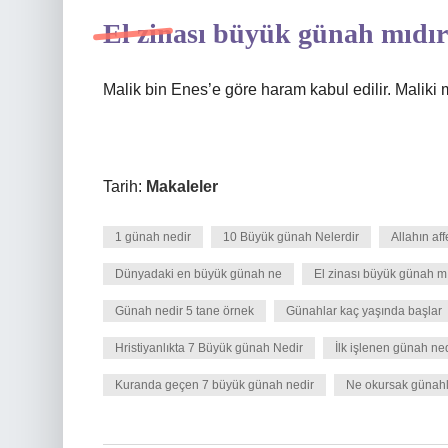
El zinası büyük günah mıdı
Malik bin Enes’e göre haram kabul edilir. Malik
Tarih:
Makaleler
1 günah nedir
10 Büyük günah Nelerdir
Allahın af
Dünyadaki en büyük günah ne
El zinası büyük günah mı
Günah nedir 5 tane örnek
Günahlar kaç yaşında başlar
Hristiyanlıkta 7 Büyük günah Nedir
İlk işlenen günah ne
Kuranda geçen 7 büyük günah nedir
Ne okursak günahla