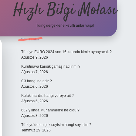
Hızlı Bilgi Molası
İlginç gerçeklerle keyifli anlar yaşa!
Sidebar
Son Yazılar
elexbet
Türkiye EURO 2024 son 16 turunda kimle oynayacak ?
Ağustos 9, 2026
Kurutmaya karışık çamaşır atılır mı ?
Ağustos 7, 2026
C3 hangi notadır ?
Ağustos 6, 2026
Kulak mantısı hangi yöreye ait ?
Ağustos 6, 2026
632 yılında Muhammed’e ne oldu ?
Ağustos 3, 2026
Türkiye’de en çok soyisim hangi soy isim ?
Temmuz 29, 2026