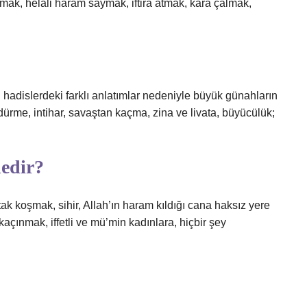
ak, helali haram saymak, iftira atmak, kara çalmak,
 hadislerdeki farklı anlatımlar nedeniyle büyük günahların
ldürme, intihar, savaştan kaçma, zina ve livata, büyücülük;
nedir?
tak koşmak, sihir, Allah’ın haram kıldığı cana haksız yere
çınmak, iffetli ve mü’min kadınlara, hiçbir şey