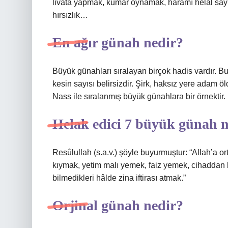
livata yapmak, kumar oynamak, haramı helal saym
hırsızlık…
En ağır günah nedir?
Büyük günahları sıralayan birçok hadis vardır. Bu
kesin sayısı belirsizdir. Şirk, haksız yere adam ö
Nass ile sıralanmış büyük günahlara bir örnektir.
Helak edici 7 büyük günah 
Resûlullah (s.a.v.) şöyle buyurmuştur: “Allah’a or
kıymak, yetim malı yemek, faiz yemek, cihaddan ka
bilmedikleri hâlde zina iftirası atmak.”
Orjinal günah nedir?