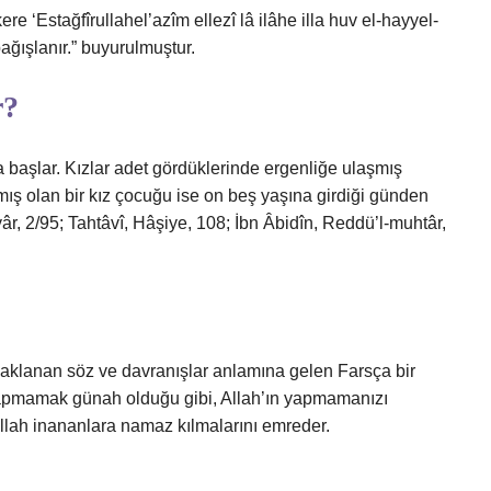
re ‘Estağfîrullahel’azîm ellezî lâ ilâhe illa huv el-hayyel-
ağışlanır.” buyurulmuştur.
r?
a başlar. Kızlar adet gördüklerinde ergenliğe ulaşmış
mış olan bir kız çocuğu ise on beş yaşına girdiği günden
iyâr, 2/95; Tahtâvî, Hâşiye, 108; İbn Âbidîn, Reddü’l-muhtâr,
saklanan söz ve davranışlar anlamına gelen Farsça bir
i yapmamak günah olduğu gibi, Allah’ın yapmamanızı
Allah inananlara namaz kılmalarını emreder.