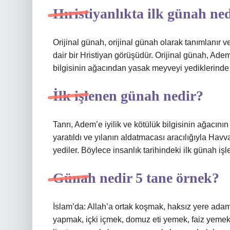
Hıristiyanlıkta ilk günah ne
Orijinal günah, orijinal günah olarak tanımlanır
dair bir Hristiyan görüşüdür. Orijinal günah, Ad
bilgisinin ağacından yasak meyveyi yediklerinde i
İlk işlenen günah nedir?
Tanrı, Adem’e iyilik ve kötülük bilgisinin ağacı
yaratıldı ve yılanın aldatmacası aracılığıyla Hav
yediler. Böylece insanlık tarihindeki ilk günah 
Günah nedir 5 tane örnek?
İslam’da: Allah’a ortak koşmak, haksız yere ada
yapmak, içki içmek, domuz eti yemek, faiz yemek,