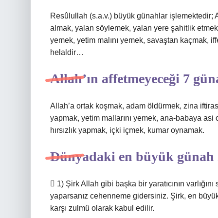
Resûlullah (s.a.v.) büyük günahlar işlemektedir
almak, yalan söylemek, yalan yere şahitlik etme
yemek, yetim malını yemek, savaştan kaçmak, iffet
helaldir…
Allah’ın affetmeyeceği 7 gün
Allah’a ortak koşmak, adam öldürmek, zina iftira
yapmak, yetim mallarını yemek, ana-babaya asi
hırsızlık yapmak, içki içmek, kumar oynamak.
Dünyadaki en büyük günah 
 1) Şirk Allah gibi başka bir yaratıcının varlığını
yaparsanız cehenneme gidersiniz. Şirk, en büyük 
karşı zulmü olarak kabul edilir.