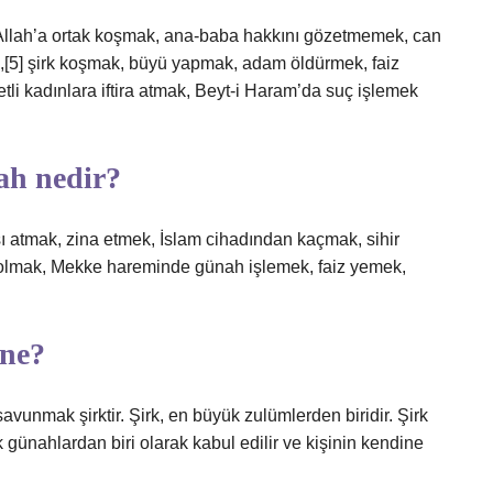
; Allah’a ortak koşmak, ana-baba hakkını gözetmemek, can
k,[5] şirk koşmak, büyü yapmak, adam öldürmek, faiz
li kadınlara iftira atmak, Beyt-i Haram’da suç işlemek
ah nedir?
sı atmak, zina etmek, İslam cihadından kaçmak, sihir
 olmak, Mekke hareminde günah işlemek, faiz yemek,
ne?
 savunmak şirktir. Şirk, en büyük zulümlerden biridir. Şirk
günahlardan biri olarak kabul edilir ve kişinin kendine