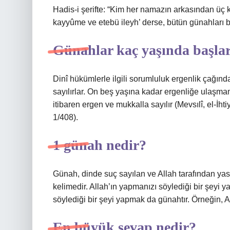
Hadis-i şerifte: “Kim her namazın arkasından üç ke
kayyûme ve etebü ileyh’ derse, bütün günahları b
Günahlar kaç yaşında başla
Dinî hükümlerle ilgili sorumluluk ergenlik çağınd
sayılırlar. On beş yaşına kadar ergenliğe ulaşma
itibaren ergen ve mukkalla sayılır (Mevsılî, el-İht
1/408).
1 günah nedir?
Günah, dinde suç sayılan ve Allah tarafından ya
kelimedir. Allah’ın yapmanızı söylediği bir şey
söylediği bir şeyi yapmak da günahtır. Örneğin, 
En büyük sevap nedir?