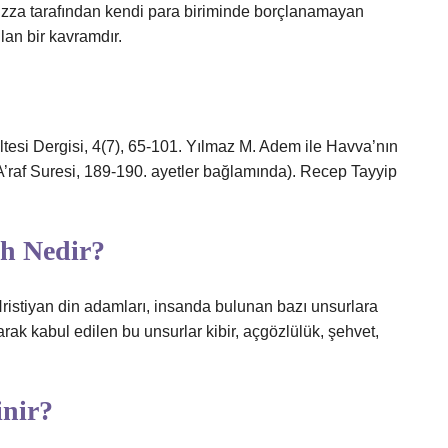
zza tarafından kendi para biriminde borçlanamayan
lan bir kavramdır.
tesi Dergisi, 4(7), 65-101. Yılmaz M. Adem ile Havva’nın
(A’raf Suresi, 189-190. ayetler bağlamında). Recep Tayyip
ah Nedir?
ristiyan din adamları, insanda bulunan bazı unsurlara
larak kabul edilen bu unsurlar kibir, açgözlülük, şehvet,
inir?