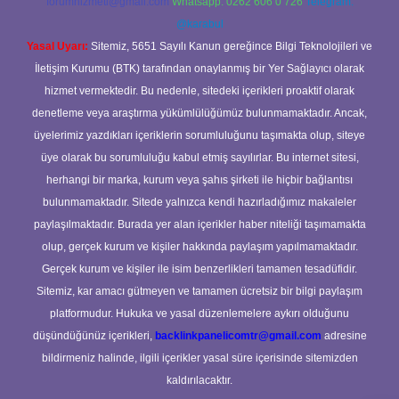
forumhizmeti@gmail.com
Whatsapp: 0262 606 0 726
Telegram:
@karabul
Yasal Uyarı:
Sitemiz, 5651 Sayılı Kanun gereğince Bilgi Teknolojileri ve
İletişim Kurumu (BTK) tarafından onaylanmış bir Yer Sağlayıcı olarak
hizmet vermektedir. Bu nedenle, sitedeki içerikleri proaktif olarak
denetleme veya araştırma yükümlülüğümüz bulunmamaktadır. Ancak,
üyelerimiz yazdıkları içeriklerin sorumluluğunu taşımakta olup, siteye
üye olarak bu sorumluluğu kabul etmiş sayılırlar. Bu internet sitesi,
herhangi bir marka, kurum veya şahıs şirketi ile hiçbir bağlantısı
bulunmamaktadır. Sitede yalnızca kendi hazırladığımız makaleler
paylaşılmaktadır. Burada yer alan içerikler haber niteliği taşımamakta
olup, gerçek kurum ve kişiler hakkında paylaşım yapılmamaktadır.
Gerçek kurum ve kişiler ile isim benzerlikleri tamamen tesadüfidir.
Sitemiz, kar amacı gütmeyen ve tamamen ücretsiz bir bilgi paylaşım
platformudur. Hukuka ve yasal düzenlemelere aykırı olduğunu
düşündüğünüz içerikleri,
backlinkpanelicomtr@gmail.com
adresine
bildirmeniz halinde, ilgili içerikler yasal süre içerisinde sitemizden
kaldırılacaktır.