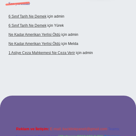
Son yorumlar
6 Sınıf Tarih Ne Demek
için
admin
6 Sınıf Tarih Ne Demek
için
Yürek
Ne Kadar Amerikan Yerlisi Öldü
için
admin
Ne Kadar Amerikan Yerlisi Öldü
için
Melda
1 Asliye Ceza Mahkemesi Ne Ceza Verir
için
admin
t
Reklam ve İletişim:
E-mail:
backlinkpaneli@gmail.com
Teams: