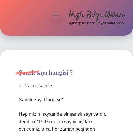
Hızlı Bilgi Molası
menüyü
aç
İlginç gerçeklerle keyifli anlar yaşa!
Anasayfa
Gizlilik Politikası
Yasal Uyarı
Şanslı sayı hangisi ?
Hakkımızda
Tarih: Aralık 14, 2025
Şanslı Sayı Hangisi?
Hepimizin hayatında bir şanslı sayı vardır,
değil mi? Belki de bu sayıyı hiç fark
etmediniz, ama her zaman peşinden