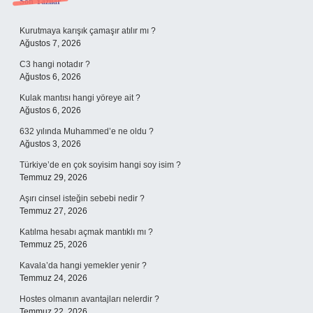
Sidebar
Son Yazılar
Kurutmaya karışık çamaşır atılır mı ?
Ağustos 7, 2026
C3 hangi notadır ?
Ağustos 6, 2026
Kulak mantısı hangi yöreye ait ?
Ağustos 6, 2026
632 yılında Muhammed’e ne oldu ?
Ağustos 3, 2026
Türkiye’de en çok soyisim hangi soy isim ?
Temmuz 29, 2026
Aşırı cinsel isteğin sebebi nedir ?
Temmuz 27, 2026
Katılma hesabı açmak mantıklı mı ?
Temmuz 25, 2026
Kavala’da hangi yemekler yenir ?
Temmuz 24, 2026
Hostes olmanın avantajları nelerdir ?
Temmuz 22, 2026