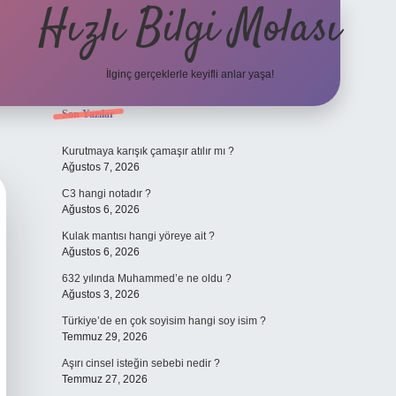
Hızlı Bilgi Molası
İlginç gerçeklerle keyifli anlar yaşa!
Sidebar
Son Yazılar
elexbet
Kurutmaya karışık çamaşır atılır mı ?
Ağustos 7, 2026
C3 hangi notadır ?
Ağustos 6, 2026
Kulak mantısı hangi yöreye ait ?
Ağustos 6, 2026
632 yılında Muhammed’e ne oldu ?
Ağustos 3, 2026
Türkiye’de en çok soyisim hangi soy isim ?
Temmuz 29, 2026
Aşırı cinsel isteğin sebebi nedir ?
Temmuz 27, 2026