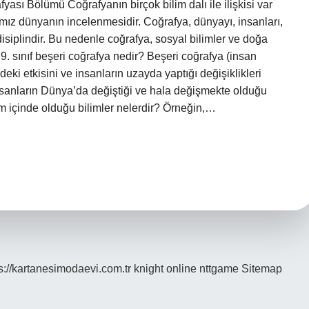
ı Bölümü Coğrafyanın birçok bilim dalı ile ilişkisi var
ımız dünyanın incelenmesidir. Coğrafya, dünyayı, insanları,
disiplindir. Bu nedenle coğrafya, sosyal bilimler ve doğa
. 9. sınıf beşeri coğrafya nedir? Beşeri coğrafya (insan
eki etkisini ve insanların uzayda yaptığı değişiklikleri
insanların Dünya’da değiştiği ve hala değişmekte olduğu
şim içinde olduğu bilimler nelerdir? Örneğin,…
s://kartanesimodaevi.com.tr
knight online
nttgame
Sitemap