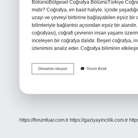
BölümüBölgesel Coğrafya BölümüTürkiye Coğrafyas
mıdır? Coğrafya, en basit haliyle, içinde yaşadığ
uzayı ve çevreyi birbirine bağlayabilen eşsiz bir 
bilimleriyle bağlantısı açısından eşsiz bir alandır
coğrafyası), coğrafi çevrenin insan yaşamı üzerind
inceleyen bir coğrafya dalıdır. Beşeri coğrafya, 
izlenimini analiz eder. Coğrafya biliminin etkile
Coğrafya
Devamını okuyun
Yorum Bırak
Hangi
Alanda
Çalışmalar
Yapan
Bilim
Dalıdır
https://forumfuar.com.tr
https://gaziyayincilik.com.tr
http