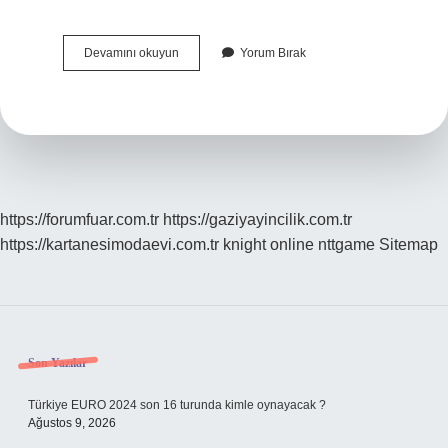
Anamnez
Devamını okuyun
Yorum Bırak
Nedir
Odyoloji
https://forumfuar.com.tr
https://gaziyayincilik.com.tr
https://kartanesimodaevi.com.tr
knight online
nttgame
Sitemap
Sidebar
Son Yazılar
Türkiye EURO 2024 son 16 turunda kimle oynayacak ?
Ağustos 9, 2026