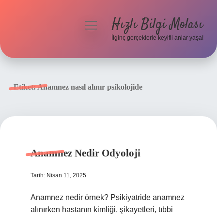
Hızlı Bilgi Molası
menüyü
aç
İlginç gerçeklerle keyifli anlar yaşa!
Anasayfa
Gizlilik Politikası
Etiket:
Anamnez nasıl alınır psikolojide
Yasal Uyarı
Hakkımızda
Anamnez Nedir Odyoloji
Tarih: Nisan 11, 2025
Anamnez nedir örnek? Psikiyatride anamnez
alınırken hastanın kimliği, şikayetleri, tıbbi