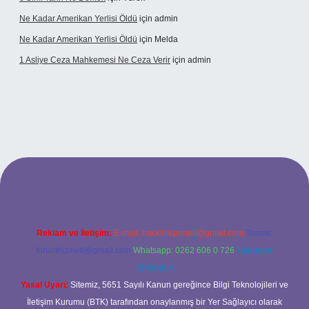
Ne Kadar Amerikan Yerlisi Öldü
için
admin
Ne Kadar Amerikan Yerlisi Öldü
için
Melda
1 Asliye Ceza Mahkemesi Ne Ceza Verir
için
admin
xbet
Reklam ve İletişim:
E-mail:
backlinkpaneli@gmail.com
Teams:
forumhizmeti@gmail.com
Whatsapp: 0262 606 0 726
Telegram:
@karabul
Yasal Uyarı:
Sitemiz, 5651 Sayılı Kanun gereğince Bilgi Teknolojileri ve
İletişim Kurumu (BTK) tarafından onaylanmış bir Yer Sağlayıcı olarak