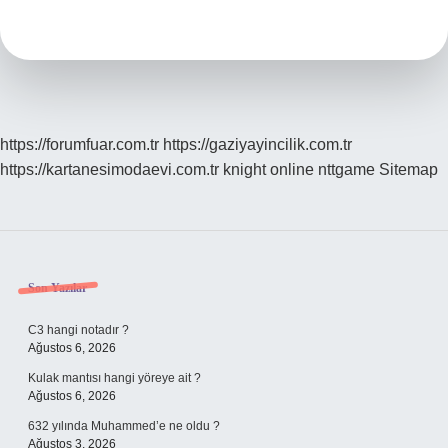
Araba
Kaç
Kilo
https://forumfuar.com.tr
https://gaziyayincilik.com.tr
https://kartanesimodaevi.com.tr
knight online
nttgame
Sitemap
Sidebar
Son Yazılar
C3 hangi notadır ?
Ağustos 6, 2026
Kulak mantısı hangi yöreye ait ?
Ağustos 6, 2026
632 yılında Muhammed’e ne oldu ?
Ağustos 3, 2026