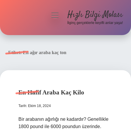
Hızlı Bilgi Molası
menüyü
aç
İlginç gerçeklerle keyifli anlar yaşa!
Anasayfa
Gizlilik Politikası
Etiket:
En ağır araba kaç ton
Yasal Uyarı
Hakkımızda
En Hafif Araba Kaç Kilo
Tarih: Ekim 18, 2024
Bir arabanın ağırlığı ne kadardır? Genellikle
1800 pound ile 6000 poundun üzerinde.