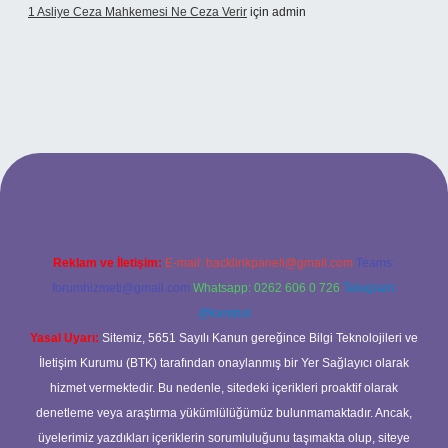
1 Asliye Ceza Mahkemesi Ne Ceza Verir
için
admin
xbet
Reklam ve İletişim:
E-mail:
backlinkpaneli@gmail.com
Teams:
forumhizmeti@gmail.com
Whatsapp: 0262 606 0 726
Telegram:
@karabul
Yasal Uyarı:
Sitemiz, 5651 Sayılı Kanun gereğince Bilgi Teknolojileri ve
İletişim Kurumu (BTK) tarafından onaylanmış bir Yer Sağlayıcı olarak
hizmet vermektedir. Bu nedenle, sitedeki içerikleri proaktif olarak
denetleme veya araştırma yükümlülüğümüz bulunmamaktadır. Ancak,
üyelerimiz yazdıkları içeriklerin sorumluluğunu taşımakta olup, siteye