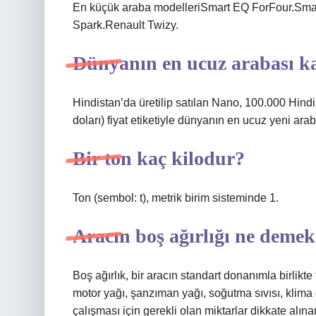
En küçük araba modelleriSmart EQ ForFour.Smar
Spark.Renault Twizy.
Dünyanın en ucuz arabası k
Hindistan’da üretilip satılan Nano, 100.000 Hin
doları) fiyat etiketiyle dünyanın en ucuz yeni arab
Bir ton kaç kilodur?
Ton (sembol: t), metrik birim sisteminde 1.
Aracın boş ağırlığı ne deme
Boş ağırlık, bir aracın standart donanımla birlikt
motor yağı, şanzıman yağı, soğutma sıvısı, klima
çalışması için gerekli olan miktarlar dikkate alınar