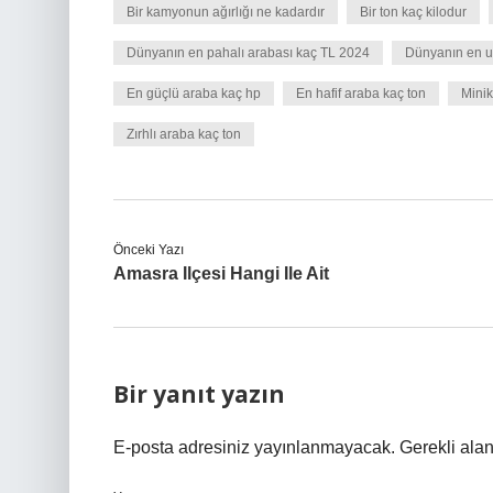
Bir kamyonun ağırlığı ne kadardır
Bir ton kaç kilodur
Dünyanın en pahalı arabası kaç TL 2024
Dünyanın en u
En güçlü araba kaç hp
En hafif araba kaç ton
Minik
Zırhlı araba kaç ton
Önceki Yazı
Amasra Ilçesi Hangi Ile Ait
Bir yanıt yazın
E-posta adresiniz yayınlanmayacak.
Gerekli ala