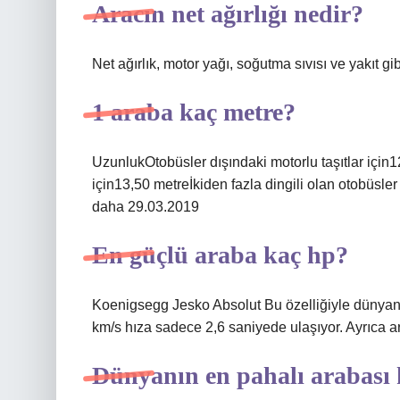
Aracın net ağırlığı nedir?
Net ağırlık, motor yağı, soğutma sıvısı ve yakıt gibi
1 araba kaç metre?
UzunlukOtobüsler dışındaki motorlu taşıtlar için1
için13,50 metreİkiden fazla dingili olan otobüsler
daha 29.03.2019
En güçlü araba kaç hp?
Koenigsegg Jesko Absolut Bu özelliğiyle dünyanın 
km/s hıza sadece 2,6 saniyede ulaşıyor. Ayrıca a
Dünyanın en pahalı arabası