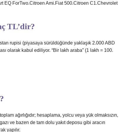
t EQ ForTwo.Citroen Ami.Fiat 500.Citroen C1.Chevrolet
aç TL’dir?
distan rupisi (piyasaya sürüldüğünde yaklaşık 2.000 ABD
ası olarak kabul ediliyor. “Bir lakh araba” (1 lakh = 100.
k?
e toplam ağırlığıdır; hesaplama, yolcu veya yük olmaksızın,
 gazı ve bazen de tam dolu yakıt deposu gibi aracın
ak yapılır.