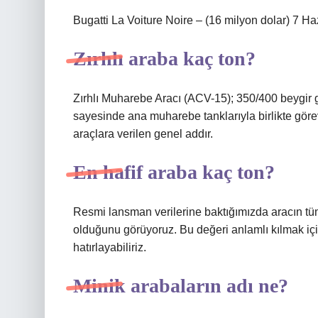
Bugatti La Voiture Noire – (16 milyon dolar) 7 H
Zırhlı araba kaç ton?
Zırhlı Muharebe Aracı (ACV-15); 350/400 beygir 
sayesinde ana muharebe tanklarıyla birlikte görev 
araçlara verilen genel addır.
En hafif araba kaç ton?
Resmi lansman verilerine baktığımızda aracın tüm
olduğunu görüyoruz. Bu değeri anlamlı kılmak iç
hatırlayabiliriz.
Minik arabaların adı ne?