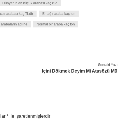
Dünyanın en küçük arabası kaç kilo
cuz arabası kaç TLdir
En ağır araba kaç ton
 arabaların adı ne
Normal bir araba kaç ton
Sonraki Yazı
Içini Dökmek Deyim Mi Atasözü Mü
nlar
*
ile işaretlenmişlerdir