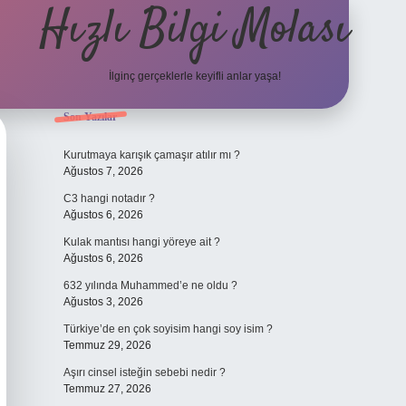
Hızlı Bilgi Molası
İlginç gerçeklerle keyifli anlar yaşa!
Sidebar
Son Yazılar
elexbet
Kurutmaya karışık çamaşır atılır mı ?
Ağustos 7, 2026
C3 hangi notadır ?
Ağustos 6, 2026
Kulak mantısı hangi yöreye ait ?
Ağustos 6, 2026
632 yılında Muhammed’e ne oldu ?
Ağustos 3, 2026
Türkiye’de en çok soyisim hangi soy isim ?
Temmuz 29, 2026
Aşırı cinsel isteğin sebebi nedir ?
Temmuz 27, 2026