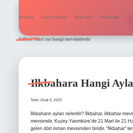
Anasayfa
Gizlilik Politikası
Yasal Uyarı
Hakkımızda
Etiket:
Mart ayı hangi mevsimdedir
Ilkbahara Hangi Ayla
Tarih: Ocak 5, 2025
İlkbaharın ayları nelerdir? İlkbahar, ilkbahar me
mevsimdir. Kuzey Yarımküre’de 21 Mart ile 21 Haz
gelen dört ılıman mevsimden biridir. “İlkbahar” ter