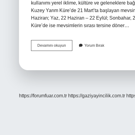
kullanımı yerel iklime, kültüre ve geleneklere bağ
Kuzey Yarım Küre’de 21 Mart’ta başlayan mevsimle
Haziran; Yaz, 22 Haziran – 22 Eylül; Sonbahar, 23
Küre’de ise mevsimlerin sırası tersine döner…
Ilkbahara
Devamını okuyun
Yorum Bırak
Hangi
Aylar
Gelir
https://forumfuar.com.tr
https://gaziyayincilik.com.tr
http