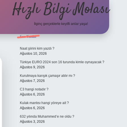
Hızlı Bilgi Molası
İlginç gerçeklerle keyifli anlar yaşa!
Sidebar
Son Yazılar
elexbet
Naat şiirini kim yazdı ?
Ağustos 10, 2026
Türkiye EURO 2024 son 16 turunda kimle oynayacak ?
Ağustos 9, 2026
Kurutmaya karışık çamaşır atılır mı ?
Ağustos 7, 2026
C3 hangi notadır ?
Ağustos 6, 2026
Kulak mantısı hangi yöreye ait ?
Ağustos 6, 2026
632 yılında Muhammed’e ne oldu ?
Ağustos 3, 2026