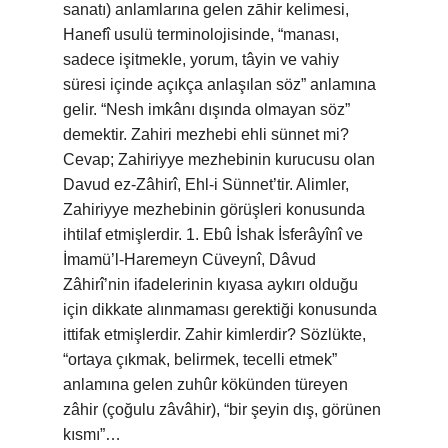
sanatı) anlamlarına gelen zāhir kelimesi,
Hanefî usulü terminolojisinde, “manası,
sadece işitmekle, yorum, tâyin ve vahiy
süresi içinde açıkça anlaşılan söz” anlamına
gelir. “Nesh imkânı dışında olmayan söz”
demektir. Zahiri mezhebi ehli sünnet mi?
Cevap; Zahiriyye mezhebinin kurucusu olan
Davud ez-Zâhirî, Ehl-i Sünnet’tir. Alimler,
Zahiriyye mezhebinin görüşleri konusunda
ihtilaf etmişlerdir. 1. Ebû İshak İsferâyînî ve
İmamü’l-Haremeyn Cüveynî, Dâvud
Zâhirî’nin ifadelerinin kıyasa aykırı olduğu
için dikkate alınmaması gerektiği konusunda
ittifak etmişlerdir. Zahir kimlerdir? Sözlükte,
“ortaya çıkmak, belirmek, tecelli etmek”
anlamına gelen zuhûr kökünden türeyen
zâhir (çoğulu zâvâhir), “bir şeyin dış, görünen
kısmı”…