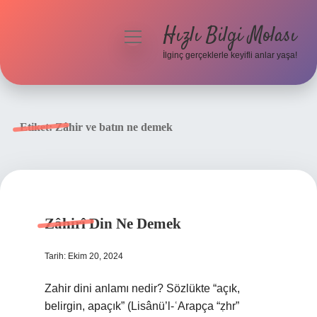
Hızlı Bilgi Molası
menüyü
aç
İlginç gerçeklerle keyifli anlar yaşa!
Anasayfa
Gizlilik Politikası
Etiket:
Zâhir ve batın ne demek
Yasal Uyarı
Hakkımızda
Zâhirî Din Ne Demek
Tarih: Ekim 20, 2024
Zahir dini anlamı nedir? Sözlükte “açık,
belirgin, apaçık” (Lisânü’l-ʿArapça “ẓhr”