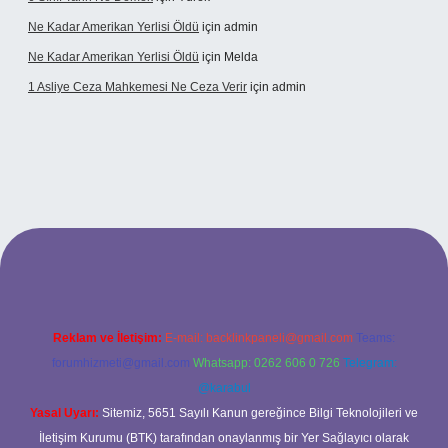
Ne Kadar Amerikan Yerlisi Öldü
için
admin
Ne Kadar Amerikan Yerlisi Öldü
için
Melda
1 Asliye Ceza Mahkemesi Ne Ceza Verir
için
admin
xbet
Reklam ve İletişim:
E-mail:
backlinkpaneli@gmail.com
Teams:
forumhizmeti@gmail.com
Whatsapp: 0262 606 0 726
Telegram:
@karabul
Yasal Uyarı:
Sitemiz, 5651 Sayılı Kanun gereğince Bilgi Teknolojileri ve
İletişim Kurumu (BTK) tarafından onaylanmış bir Yer Sağlayıcı olarak