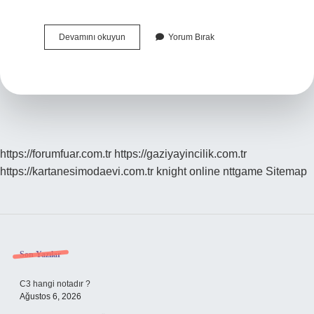
Zâhirî
Devamını okuyun
Yorum Bırak
Din
Ne
Demek
https://forumfuar.com.tr
https://gaziyayincilik.com.tr
https://kartanesimodaevi.com.tr
knight online
nttgame
Sitemap
Sidebar
Son Yazılar
C3 hangi notadır ?
Ağustos 6, 2026