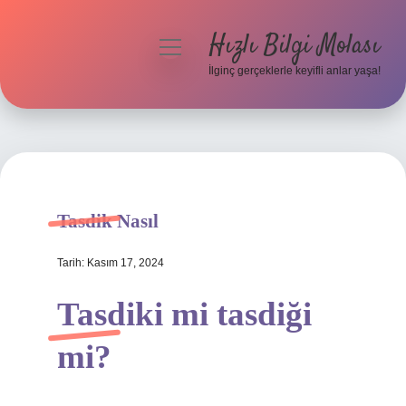
Hızlı Bilgi Molası
menüyü
aç
İlginç gerçeklerle keyifli anlar yaşa!
Anasayfa
Gizlilik Politikası
Yasal Uyarı
Tasdik Nasıl
Hakkımızda
Tarih: Kasım 17, 2024
Tasdiki mi tasdiği
mi?