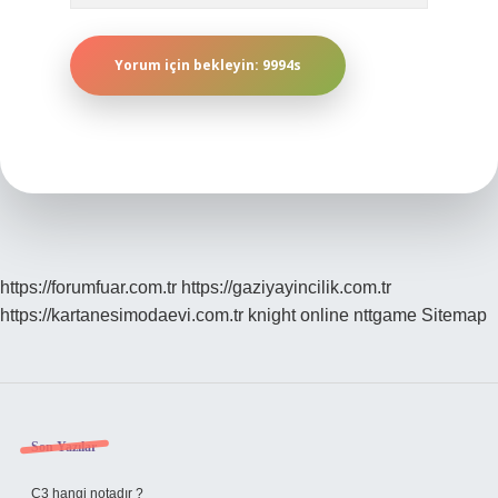
https://forumfuar.com.tr
https://gaziyayincilik.com.tr
https://kartanesimodaevi.com.tr
knight online
nttgame
Sitemap
Sidebar
Son Yazılar
C3 hangi notadır ?