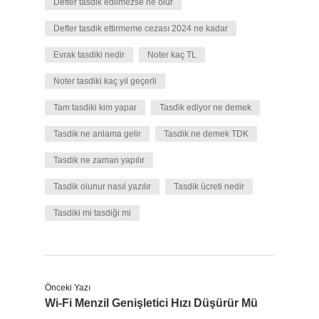
Defter tasdik edilmezse ne olur
Defter tasdik ettirmeme cezası 2024 ne kadar
Evrak tasdiki nedir
Noter kaç TL
Noter tasdiki kaç yıl geçerli
Tam tasdiki kim yapar
Tasdik ediyor ne demek
Tasdik ne anlama gelir
Tasdik ne demek TDK
Tasdik ne zaman yapılır
Tasdik olunur nasıl yazılır
Tasdik ücreti nedir
Tasdiki mi tasdiği mi
Önceki Yazı
Wi-Fi Menzil Genişletici Hızı Düşürür Mü