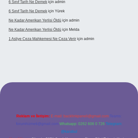
6 Sınıf Tarih Ne Demek
için
admin
6 Sınıf Tarih Ne Demek
için
Yürek
Ne Kadar Amerikan Yerlisi Öldü
için
admin
Ne Kadar Amerikan Yerlisi Öldü
için
Melda
1 Asliye Ceza Mahkemesi Ne Ceza Verir
için
admin
lexbet
Reklam ve İletişim:
E-mail:
backlinkpaneli@gmail.com
Teams:
forumhizmeti@gmail.com
Whatsapp: 0262 606 0 726
Telegram:
@karabul