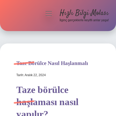
Hızlı Bilgi Molası
menüyü
aç
İlginç gerçeklerle keyifli anlar yaşa!
Anasayfa
Gizlilik Politikası
Yasal Uyarı
Taze Börülce Nasıl Haşlanmalı
Hakkımızda
Tarih: Aralık 22, 2024
Taze börülce
haşlaması nasıl
yapılır?