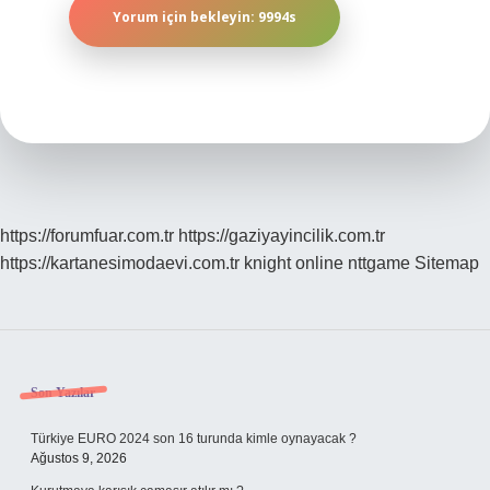
https://forumfuar.com.tr
https://gaziyayincilik.com.tr
https://kartanesimodaevi.com.tr
knight online
nttgame
Sitemap
Sidebar
Son Yazılar
Türkiye EURO 2024 son 16 turunda kimle oynayacak ?
Ağustos 9, 2026