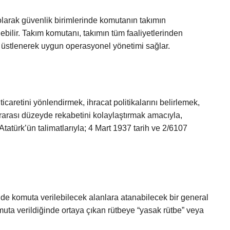
larak güvenlik birimlerinde komutanın takımın
nebilir. Takım komutanı, takımın tüm faaliyetlerinden
ğu üstlenerek uygun operasyonel yönetimi sağlar.
ticaretini yönlendirmek, ihracat politikalarını belirlemek,
slararası düzeyde rekabetini kolaylaştırmak amacıyla,
türk’ün talimatlarıyla; 4 Mart 1937 tarih ve 2/6107
e komuta verilebilecek alanlara atanabilecek bir general
uta verildiğinde ortaya çıkan rütbeye “yasak rütbe” veya