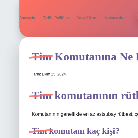
Anasayfa
Gizlilik Politikası
Yasal Uyarı
Hakkımızda
Tim Komutanına Ne 
Tarih: Ekim 25, 2024
Tim komutanının rütb
Komutanının genellikle en az astsubay rütbesi, ç
Tim komutanı kaç kişi?