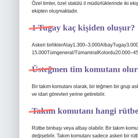
Özel timler, özel statülü il müdürlüklerinde iki eki
ekipten oluşmaktadır.
1 Tugay kaç kişiden oluşur?
Askeri birliklerAlay1.300–3.000AlbayTugay3.
15.000Tümgeneral/TümamiralKolordu20.000–45.
Üsteğmen tim komutanı olu
Bir takım komutanı olarak, bir teğmen bir grup asker
ve idari görevleri yerine getirebilir.
Takım komutanı hangi rütb
Rütbe binbaşı veya albay olabilir. Bir takım komu
değişebilir. Takım komutanı sadece askeri bir rütb