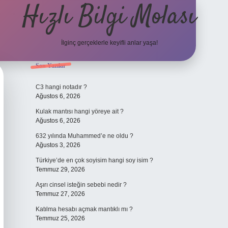
Hızlı Bilgi Molası
İlginç gerçeklerle keyifli anlar yaşa!
Sidebar
Son Yazılar
elexbet
C3 hangi notadır ?
Ağustos 6, 2026
Kulak mantısı hangi yöreye ait ?
Ağustos 6, 2026
632 yılında Muhammed’e ne oldu ?
Ağustos 3, 2026
Türkiye’de en çok soyisim hangi soy isim ?
Temmuz 29, 2026
Aşırı cinsel isteğin sebebi nedir ?
Temmuz 27, 2026
Katılma hesabı açmak mantıklı mı ?
Temmuz 25, 2026