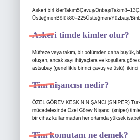
Askeri birliklerTakım5Çavuş/OnbaşıTakım8–1
ÜstteğmenBölük80–225Üstteğmen/Yüzbaşı/Binba
Askeri timde kimler olur?
Müfreze veya takım, bir bölümden daha büyük, bir
oluşan, ancak sayı ihtiyaçlara ve koşullara göre 
astsubay (genellikle birinci çavuş ve üstü), ikinc
Tim nişancısı nedir?
ÖZEL GÖREV KESKİN NİŞANCI (SNIPER) Türk Silah
mücadelesinde Özel Görev Nişancı (sniper) timle
bir cihaz kullanmadan her ortamda yüksek isabetle
Tim komutanı ne demek?