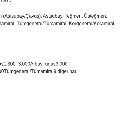
man (Astsubay/Çavuş), Astsubay, Teğmen, Üsteğmen,
mamiral, Tümgeneral/Tümamiral, Korgeneral/Koramiral,
Alay1.300–3.000AlbayTugay3.000–
0Tümgeneral/Tümamiral9 diğer hat