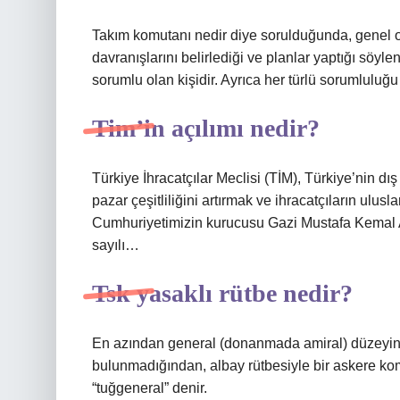
Takım komutanı nedir diye sorulduğunda, genel o
davranışlarını belirlediği ve planlar yaptığı söyle
sorumlu olan kişidir. Ayrıca her türlü sorumlulu
Tim’in açılımı nedir?
Türkiye İhracatçılar Meclisi (TİM), Türkiye’nin dış 
pazar çeşitliliğini artırmak ve ihracatçıların ulu
Cumhuriyetimizin kurucusu Gazi Mustafa Kemal Ata
sayılı…
Tsk yasaklı rütbe nedir?
En azından general (donanmada amiral) düzeyind
bulunmadığından, albay rütbesiyle bir askere kom
“tuğgeneral” denir.