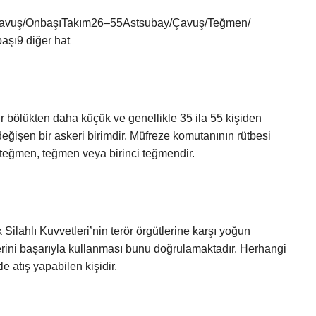
3Çavuş/OnbaşıTakım26–55Astsubay/Çavuş/Teğmen/
şı9 diğer hat
 bölükten daha küçük ve genellikle 35 ila 55 kişiden
değişen bir askeri birimdir. Müfreze komutanının rütbesi
i teğmen, teğmen veya birinci teğmendir.
lı Kuvvetleri’nin terör örgütlerine karşı yoğun
rini başarıyla kullanması bunu doğrulamaktadır. Herhangi
 atış yapabilen kişidir.