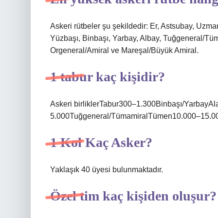
Askeri rütbeler şu şekildedir: Er, Astsubay, Uz
Yüzbaşı, Binbaşı, Yarbay, Albay, Tuğgeneral/Tü
Orgeneral/Amiral ve Mareşal/Büyük Amiral.
1 tabur kaç kişidir?
Askeri birliklerTabur300–1.300Binbaşı/Yarbay
5.000Tuğgeneral/TümamiralTümen10.000–15.00
1 Kol Kaç Asker?
Yaklaşık 40 üyesi bulunmaktadır.
Özel tim kaç kişiden oluşur?