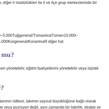
p, diğer il müdürlükleri ile il ve ilçe grup merkezlerinde bir
000–5.000Tuğgeneral/TümamiralTümen10.000–
000Korgeneral/Koramiral9 diğer hat
r mu?
i yönetebilir, eğitim faaliyetlerini yönetebilir veya lojistik
e?
tanının rütbesi, takımın sayısal büyüklüğüne bağlı olarak
e veya pozisyon değil, aynı zamanda bir liderlik, strateji ve