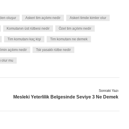
iden oluşur
Askeri tim açılımı nedir
Askeri timde kimler olur
Komutanın üst rütbesi nedir
Özel tim açılımı nedir
Tim komutanı kaç kişi
Tim komutanı ne demek
imin açılımı nedir
Tsk yasaklı rütbe nedir
 olur mu
Sonraki Yazı
Mesleki Yeterlilik Belgesinde Seviye 3 Ne Demek