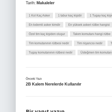
Tarih:
Makaleler
1 Kol Kaç Asker
1 tabur kaç kişidir
1 Tugay kaç kiş
En kıdemli asker kimdir
En yüksek askeri rütbe hangisi
Özel tim kaç kişiden oluşur
Takım komutanı hangi rütbe
Tim komutanının rütbesi nedir
Tim nişancısı nedir
T
Tugay komutanının rütbesi nedir
Üsteğmen tim komutanı
Önceki Yazı
2B Kalem Nerelerde Kullanılır
Bir yanıt yazın