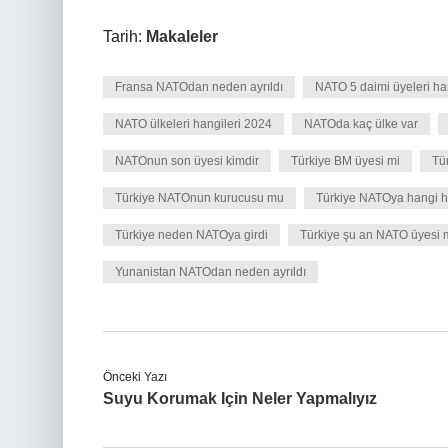
Tarih:
Makaleler
Fransa NATOdan neden ayrıldı
NATO 5 daimi üyeleri ha
NATO ülkeleri hangileri 2024
NATOda kaç ülke var
NATOnun son üyesi kimdir
Türkiye BM üyesi mi
Tü
Türkiye NATOnun kurucusu mu
Türkiye NATOya hangi h
Türkiye neden NATOya girdi
Türkiye şu an NATO üyesi 
Yunanistan NATOdan neden ayrıldı
Önceki Yazı
Suyu Korumak Için Neler Yapmalıyız