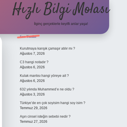
Hızlı Bilgi Molası
İlginç gerçeklerle keyifli anlar yaşa!
Sidebar
Son Yazılar
elexbet
Kurutmaya karışık çamaşır atılır mı ?
Ağustos 7, 2026
C3 hangi notadır ?
Ağustos 6, 2026
Kulak mantısı hangi yöreye ait ?
Ağustos 6, 2026
632 yılında Muhammed’e ne oldu ?
Ağustos 3, 2026
Türkiye’de en çok soyisim hangi soy isim ?
Temmuz 29, 2026
Aşırı cinsel isteğin sebebi nedir ?
Temmuz 27, 2026