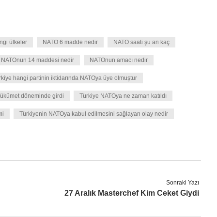
ngi ülkeler
NATO 6 madde nedir
NATO saati şu an kaç
NATOnun 14 maddesi nedir
NATOnun amacı nedir
rkiye hangi partinin iktidarında NATOya üye olmuştur
ükümet döneminde girdi
Türkiye NATOya ne zaman katıldı
mi
Türkiyenin NATOya kabul edilmesini sağlayan olay nedir
Sonraki Yazı
27 Aralık Masterchef Kim Ceket Giydi