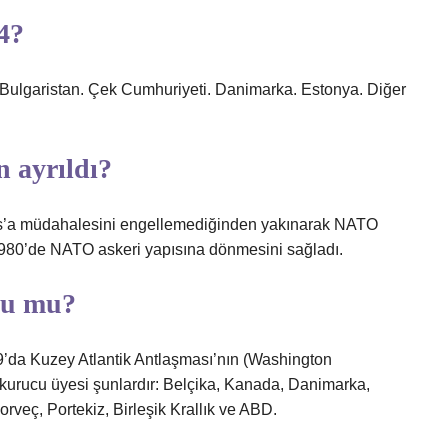
4?
 Bulgaristan. Çek Cumhuriyeti. Danimarka. Estonya. Diğer
 ayrıldı?
ıs’a müdahalesini engellemediğinden yakınarak NATO
1980’de NATO askeri yapısına dönmesini sağladı.
su mu?
’da Kuzey Atlantik Antlaşması’nın (Washington
2 kurucu üyesi şunlardır: Belçika, Kanada, Danimarka,
rveç, Portekiz, Birleşik Krallık ve ABD.