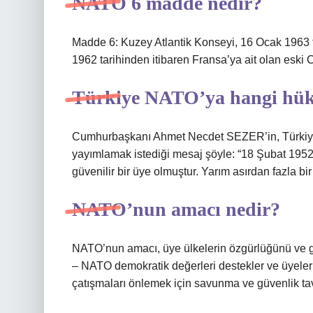
NATO 6 madde nedir?
Madde 6: Kuzey Atlantik Konseyi, 16 Ocak 1963 t
1962 tarihinden itibaren Fransa’ya ait olan eski C
Türkiye NATO’ya hangi hük
Cumhurbaşkanı Ahmet Necdet SEZER’in, Türkiye’
yayımlamak istediği mesaj şöyle: “18 Şubat 1952’d
güvenilir bir üye olmuştur. Yarım asırdan fazla b
NATO’nun amacı nedir?
NATO’nun amacı, üye ülkelerin özgürlüğünü ve gü
– NATO demokratik değerleri destekler ve üyele
çatışmaları önlemek için savunma ve güvenlik tavsi