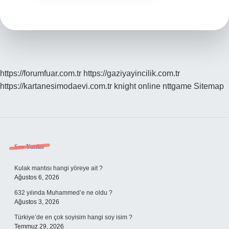
https://forumfuar.com.tr
https://gaziyayincilik.com.tr
https://kartanesimodaevi.com.tr
knight online
nttgame
Sitemap
Sidebar
Son Yazılar
Kulak mantısı hangi yöreye ait ?
Ağustos 6, 2026
632 yılında Muhammed’e ne oldu ?
Ağustos 3, 2026
Türkiye’de en çok soyisim hangi soy isim ?
Temmuz 29, 2026