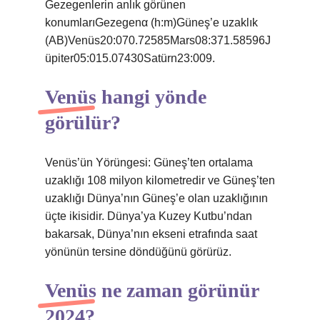
Gezegenlerin anlık görünen
konumlarıGezegenα (h:m)Güneş’e uzaklık
(AB)Venüs20:070.72585Mars08:371.58596J
üpiter05:015.07430Satürn23:009.
Venüs hangi yönde
görülür?
Venüs’ün Yörüngesi: Güneş’ten ortalama
uzaklığı 108 milyon kilometredir ve Güneş’ten
uzaklığı Dünya’nın Güneş’e olan uzaklığının
üçte ikisidir. Dünya’ya Kuzey Kutbu’ndan
bakarsak, Dünya’nın ekseni etrafında saat
yönünün tersine döndüğünü görürüz.
Venüs ne zaman görünür
2024?