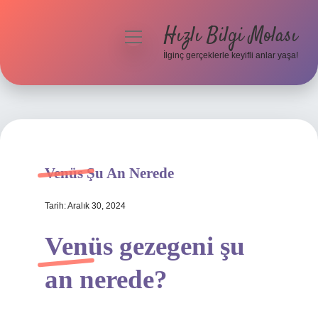
Hızlı Bilgi Molası
menüyü
aç
İlginç gerçeklerle keyifli anlar yaşa!
Anasayfa
Gizlilik Politikası
Yasal Uyarı
Venüs Şu An Nerede
Hakkımızda
Tarih: Aralık 30, 2024
Venüs gezegeni şu
an nerede?