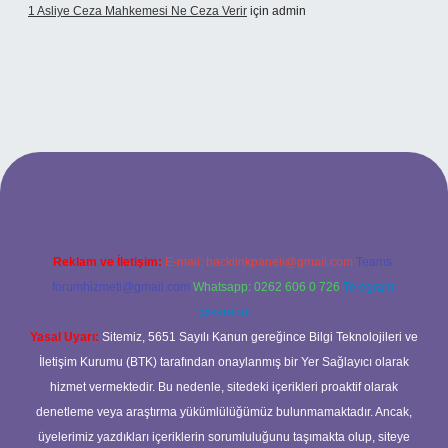
1 Asliye Ceza Mahkemesi Ne Ceza Verir
için
admin
et
Reklam ve İletişim:
E-mail:
backlinkpaneli@gmail.com
Teams:
forumhizmeti@gmail.com
Whatsapp: 0262 606 0 726
Telegram:
@karabul
Yasal Uyarı:
Sitemiz, 5651 Sayılı Kanun gereğince Bilgi Teknolojileri ve
İletişim Kurumu (BTK) tarafından onaylanmış bir Yer Sağlayıcı olarak
hizmet vermektedir. Bu nedenle, sitedeki içerikleri proaktif olarak
denetleme veya araştırma yükümlülüğümüz bulunmamaktadır. Ancak,
üyelerimiz yazdıkları içeriklerin sorumluluğunu taşımakta olup, siteye