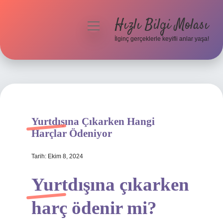
Hızlı Bilgi Molası
menüyü
aç
İlginç gerçeklerle keyifli anlar yaşa!
Anasayfa
Gizlilik Politikası
Yasal Uyarı
Yurtdışına Çıkarken Hangi
Hakkımızda
Harçlar Ödeniyor
Tarih: Ekim 8, 2024
Yurtdışına çıkarken
harç ödenir mi?