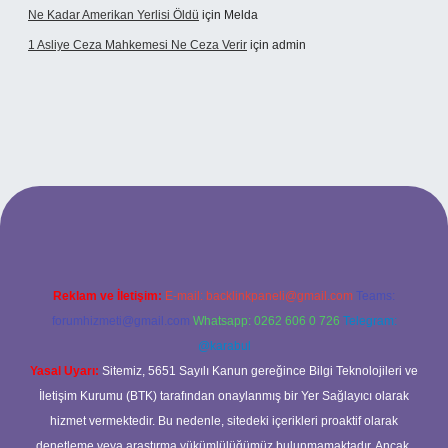
Ne Kadar Amerikan Yerlisi Öldü
için
Melda
1 Asliye Ceza Mahkemesi Ne Ceza Verir
için
admin
elexbet
Reklam ve İletişim:
E-mail:
backlinkpaneli@gmail.com
Teams:
forumhizmeti@gmail.com
Whatsapp: 0262 606 0 726
Telegram:
@karabul
Yasal Uyarı:
Sitemiz, 5651 Sayılı Kanun gereğince Bilgi Teknolojileri ve
İletişim Kurumu (BTK) tarafından onaylanmış bir Yer Sağlayıcı olarak
hizmet vermektedir. Bu nedenle, sitedeki içerikleri proaktif olarak
denetleme veya araştırma yükümlülüğümüz bulunmamaktadır. Ancak,