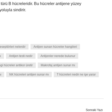
türü B hücreleridir. Bu hücreler antijene yüzey
oluyla sindirir.
eseptörleri nelerdir
Antijen sunan hücreler hangileri
k
Antijen testi nedir
Antijenler nerede bulunur
i hücreler antikor üretir
Makrofaj antijen sunar mı
ı
NK hücreleri antijen sunar mı
T hücreleri nedir ne işe yarar
Sonraki Yazı