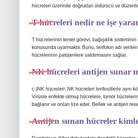
hücreleri üzerinde doğrudan öldürücü ve düzenleyi
T hücreleri nedir ne işe yara
T hücrelerinin temel görevi, bağışıklık sisteminin
konusunda uyarmaktır. Bunu, lenfokin adı verilen 
hücrelerinin patojenlere saldırmasını sağlar.
NK hücreleri antijen sunar 
c-)NK hücreleri: NK hücreleri lenfositlerle aynı kö
Virüsle enfekte olmuş hücrelere, tümör hücreleri
bağlanır ve onları lize eder. Bellek ve antijen rese
Antijen sunan hücreler kiml