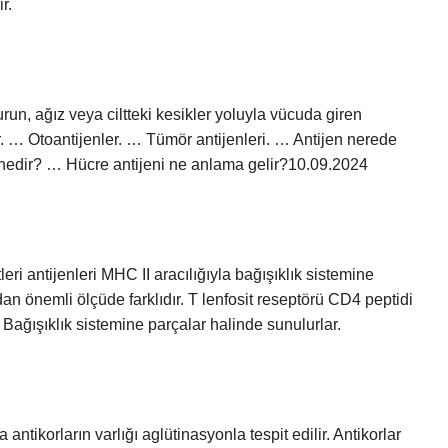
r.
urun, ağız veya ciltteki kesikler yoluyla vücuda giren
. … Otoantijenler. … Tümör antijenleri. … Antijen nerede
k nedir? … Hücre antijeni ne anlama gelir?10.09.2024
leri antijenleri MHC II aracılığıyla bağışıklık sistemine
an önemli ölçüde farklıdır. T lenfosit reseptörü CD4 peptidi
Bağışıklık sistemine parçalar halinde sunulurlar.
antikorların varlığı aglütinasyonla tespit edilir. Antikorlar