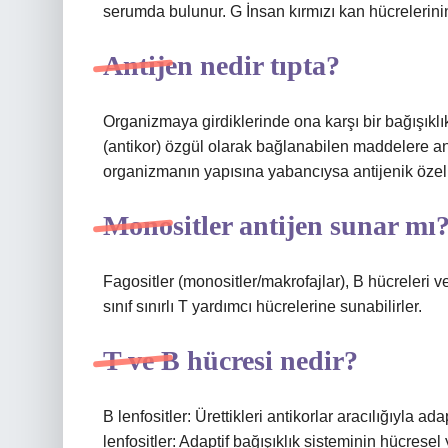
serumda bulunur. G İnsan kırmızı kan hücrelerini
Antijen nedir tıpta?
Organizmaya girdiklerinde ona karşı bir bağışıkl
(antikor) özgül olarak bağlanabilen maddelere anti
organizmanın yapısına yabancıysa antijenik özelli
Monositler antijen sunar mı
Fagositler (monositler/makrofajlar), B hücreleri ve
sınıf sınırlı T yardımcı hücrelerine sunabilirler.
T ve B hücresi nedir?
B lenfositler: Ürettikleri antikorlar aracılığıyla ad
lenfositler: Adaptif bağışıklık sisteminin hücresel