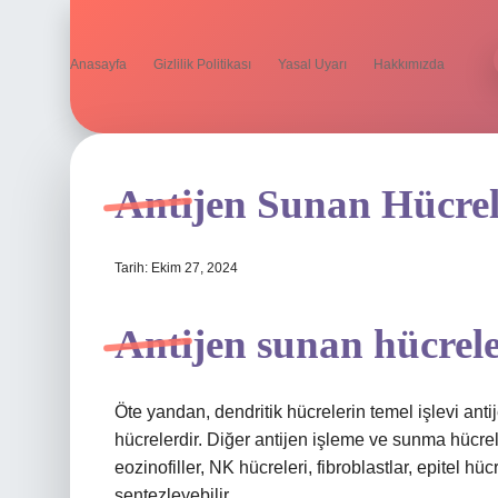
Anasayfa
Gizlilik Politikası
Yasal Uyarı
Hakkımızda
Antijen Sunan Hücrel
Tarih: Ekim 27, 2024
Antijen sunan hücrele
Öte yandan, dendritik hücrelerin temel işlevi ant
hücrelerdir. Diğer antijen işleme ve sunma hücrele
eozinofiller, NK hücreleri, fibroblastlar, epitel hüc
sentezleyebilir.