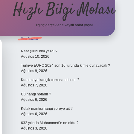
Hızlı Bilgi Molası
İlginç gerçeklerle keyifli anlar yaşa!
Sidebar
Son Yazılar
elexbet
Naat şiirini kim yazdı ?
Ağustos 10, 2026
Türkiye EURO 2024 son 16 turunda kimle oynayacak ?
Ağustos 9, 2026
Kurutmaya karışık çamaşır atılır mı ?
Ağustos 7, 2026
C3 hangi notadır ?
Ağustos 6, 2026
Kulak mantısı hangi yöreye ait ?
Ağustos 6, 2026
632 yılında Muhammed’e ne oldu ?
Ağustos 3, 2026