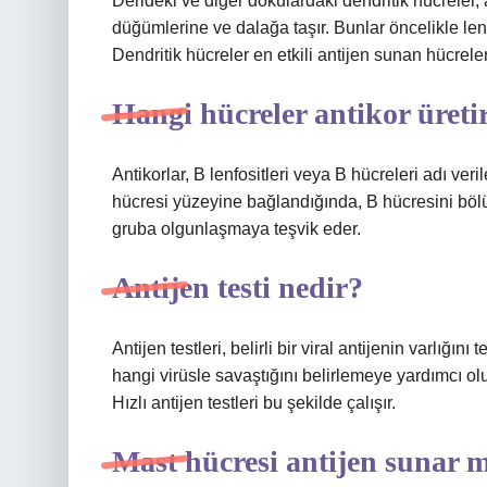
Derideki ve diğer dokulardaki dendritik hücreler, an
düğümlerine ve dalağa taşır. Bunlar öncelikle len
Dendritik hücreler en etkili antijen sunan hücrelerd
Hangi hücreler antikor üreti
Antikorlar, B lenfositleri veya B hücreleri adı veri
hücresi yüzeyine bağlandığında, B hücresini böl
gruba olgunlaşmaya teşvik eder.
Antijen testi nedir?
Antijen testleri, belirli bir viral antijenin varlığını
hangi virüsle savaştığını belirlemeye yardımcı olur.
Hızlı antijen testleri bu şekilde çalışır.
Mast hücresi antijen sunar 