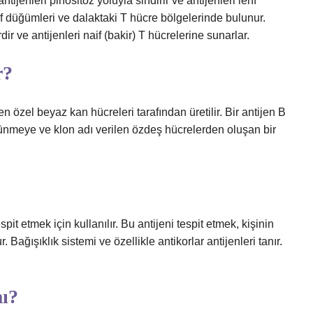
tijenleri pinositoz yoluyla sindirir ve antijenleri lenf
f düğümleri ve dalaktaki T hücre bölgelerinde bulunur.
ir ve antijenleri naif (bakir) T hücrelerine sunarlar.
r?
len özel beyaz kan hücreleri tarafından üretilir. Bir antijen B
ünmeye ve klon adı verilen özdeş hücrelerden oluşan bir
 tespit etmek için kullanılır. Bu antijeni tespit etmek, kişinin
 Bağışıklık sistemi ve özellikle antikorlar antijenleri tanır.
mı?