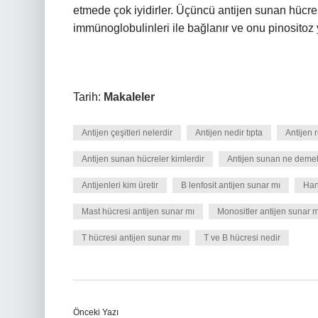
etmede çok iyidirler. Üçüncü antijen sunan hücre 
immünoglobulinleri ile bağlanır ve onu pinositoz y
Tarih:
Makaleler
Antijen çeşitleri nelerdir
Antijen nedir tıpta
Antijen r
Antijen sunan hücreler kimlerdir
Antijen sunan ne deme
Antijenleri kim üretir
B lenfosit antijen sunar mı
Hang
Mast hücresi antijen sunar mı
Monositler antijen sunar m
T hücresi antijen sunar mı
T ve B hücresi nedir
Önceki Yazı