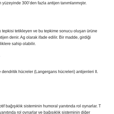
n yüzeyinde 300’den fazla antijen tanımlanmıştır.
ık tepkisi tetikleyen ve bu tepkime sonucu oluşan ürüne
jen denir. Ag olarak ifade edilir. Bir madde, girdiği
klere sahip olabilir.
?
 dendritik hücreler (Langergans hücreleri) antijenleri II.
aptif bağışıklık sisteminin humoral yanıtında rol oynarlar. T
 yanıtında rol oynarlar ve bağışıklık sisteminin diğer