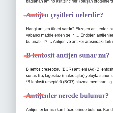
bağlanan amino asit zincirleri) oluşan proteinlerdi
Antijen çeşitleri nelerdir?
Hangi antijen türleri vardır? Ekzojen antijenler, b
yabancı maddelerden gelir. … Endojen antijenler
bulunabilir? … Antijen ve antikor arasındaki far
B lenfosit antijen sunar mı?
B lenfosit reseptörü (BCR) antijeni (Ag) B lenfosit
sunar. Bu, fagositoz (makrofajlar) yoluyla sunumd
*B lenfosit reseptörü (BCR) plazma membranı Ig. 
Antijenler nerede bulunur?
Antijenler kırmızı kan hücrelerinde bulunur. Kanda 