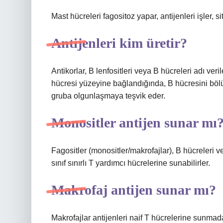
Mast hücreleri fagositoz yapar, antijenleri işler, s
Antijenleri kim üretir?
Antikorlar, B lenfositleri veya B hücreleri adı veri
hücresi yüzeyine bağlandığında, B hücresini böl
gruba olgunlaşmaya teşvik eder.
Monositler antijen sunar mı
Fagositler (monositler/makrofajlar), B hücreleri ve
sınıf sınırlı T yardımcı hücrelerine sunabilirler.
Makrofaj antijen sunar mı?
Makrofajlar antijenleri naif T hücrelerine sunmada 