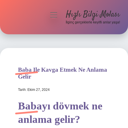
Hızlı Bilgi Molası
menüyü
aç
İlginç gerçeklerle keyifli anlar yaşa!
Anasayfa
Gizlilik Politikası
Yasal Uyarı
Baba Ile Kavga Etmek Ne Anlama
Hakkımızda
Gelir
Tarih: Ekim 27, 2024
Babayı dövmek ne
anlama gelir?