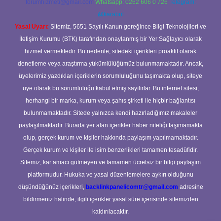
forumhizmeti@gmail.com
Whatsapp: 0262 606 0 726
Telegram:
@karabul
Yasal Uyarı:
Sitemiz, 5651 Sayılı Kanun gereğince Bilgi Teknolojileri ve
İletişim Kurumu (BTK) tarafından onaylanmış bir Yer Sağlayıcı olarak
hizmet vermektedir. Bu nedenle, sitedeki içerikleri proaktif olarak
denetleme veya araştırma yükümlülüğümüz bulunmamaktadır. Ancak,
üyelerimiz yazdıkları içeriklerin sorumluluğunu taşımakta olup, siteye
üye olarak bu sorumluluğu kabul etmiş sayılırlar. Bu internet sitesi,
herhangi bir marka, kurum veya şahıs şirketi ile hiçbir bağlantısı
bulunmamaktadır. Sitede yalnızca kendi hazırladığımız makaleler
paylaşılmaktadır. Burada yer alan içerikler haber niteliği taşımamakta
olup, gerçek kurum ve kişiler hakkında paylaşım yapılmamaktadır.
Gerçek kurum ve kişiler ile isim benzerlikleri tamamen tesadüfidir.
Sitemiz, kar amacı gütmeyen ve tamamen ücretsiz bir bilgi paylaşım
platformudur. Hukuka ve yasal düzenlemelere aykırı olduğunu
düşündüğünüz içerikleri,
backlinkpanelicomtr@gmail.com
adresine
bildirmeniz halinde, ilgili içerikler yasal süre içerisinde sitemizden
kaldırılacaktır.