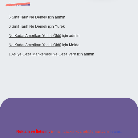
Son yorumlar
6 Sınıf Tarih Ne Demek
için
admin
6 Sınıf Tarih Ne Demek
için
Yürek
Ne Kadar Amerikan Yerlisi Öldü
için
admin
Ne Kadar Amerikan Yerlisi Öldü
için
Melda
1 Asliye Ceza Mahkemesi Ne Ceza Verir
için
admin
xbet
Reklam ve İletişim:
E-mail:
backlinkpaneli@gmail.com
Teams: