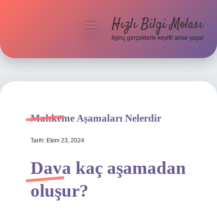
Hızlı Bilgi Molası
menüyü
aç
İlginç gerçeklerle keyifli anlar yaşa!
Anasayfa
Gizlilik Politikası
Yasal Uyarı
Mahkeme Aşamaları Nelerdir
Hakkımızda
Tarih: Ekim 23, 2024
Dava kaç aşamadan
oluşur?