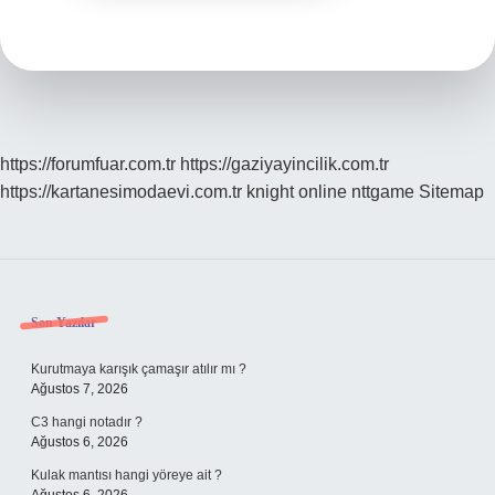
https://forumfuar.com.tr
https://gaziyayincilik.com.tr
https://kartanesimodaevi.com.tr
knight online
nttgame
Sitemap
Sidebar
Son Yazılar
Kurutmaya karışık çamaşır atılır mı ?
Ağustos 7, 2026
C3 hangi notadır ?
Ağustos 6, 2026
Kulak mantısı hangi yöreye ait ?