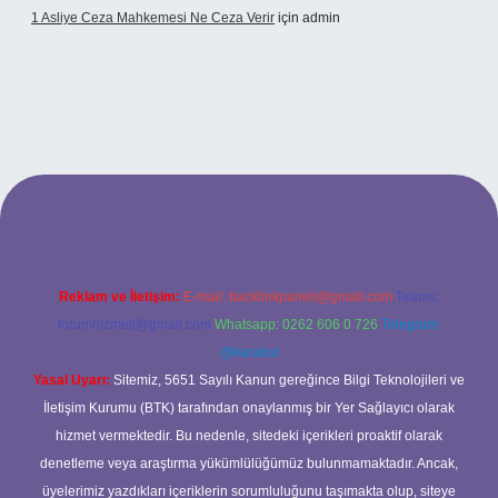
1 Asliye Ceza Mahkemesi Ne Ceza Verir
için
admin
Reklam ve İletişim:
E-mail:
backlinkpaneli@gmail.com
Teams:
forumhizmeti@gmail.com
Whatsapp: 0262 606 0 726
Telegram:
@karabul
Yasal Uyarı:
Sitemiz, 5651 Sayılı Kanun gereğince Bilgi Teknolojileri ve
İletişim Kurumu (BTK) tarafından onaylanmış bir Yer Sağlayıcı olarak
hizmet vermektedir. Bu nedenle, sitedeki içerikleri proaktif olarak
denetleme veya araştırma yükümlülüğümüz bulunmamaktadır. Ancak,
üyelerimiz yazdıkları içeriklerin sorumluluğunu taşımakta olup, siteye